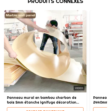
PRODUITS CONNEXES
VIDEO
Panneau mural en bambou charbon de
Panneau m
bois 5mm étanche ignifuge décoration
2440mm É
intérieure