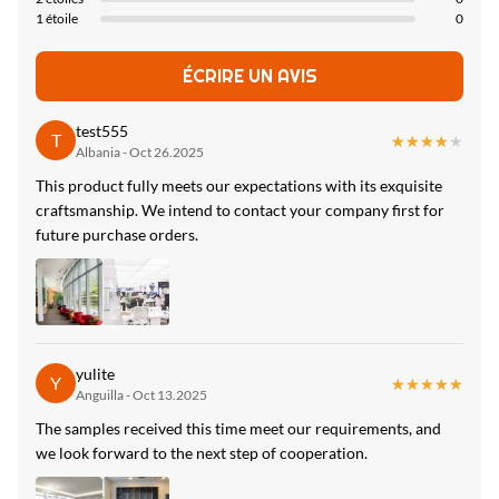
Packing:
1 étoile
0
Palettes, emballage de carton
ÉCRIRE UN AVIS
High Light:
Zhuokang 8
,
5 mm paroi en flèche
,
test555
T
★★★★★
★★★★★
8.5mm wpc paroi flottée zhuokang
Albania - Oct 26.2025
This product fully meets our expectations with its exquisite
craftsmanship. We intend to contact your company first for
future purchase orders.
yulite
Y
★★★★★
★★★★★
Anguilla - Oct 13.2025
The samples received this time meet our requirements, and
we look forward to the next step of cooperation.