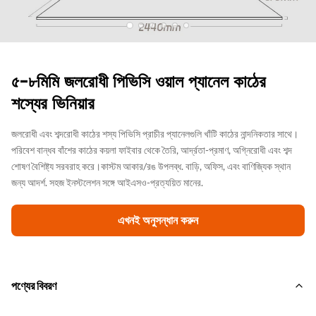
৫-৮মিমি জলরোধী পিভিসি ওয়াল প্যানেল কাঠের
শস্যের ভিনিয়ার
জলরোধী এবং শব্দরোধী কাঠের শস্য পিভিসি প্রাচীর প্যানেলগুলি খাঁটি কাঠের নান্দনিকতার সাথে।
পরিবেশ বান্ধব বাঁশের কাঠের কয়লা ফাইবার থেকে তৈরি, আর্দ্রতা-প্রমাণ, অগ্নিরোধী এবং শব্দ
শোষণ বৈশিষ্ট্য সরবরাহ করে।কাস্টম আকার/রঙ উপলব্ধ. বাড়ি, অফিস, এবং বাণিজ্যিক স্থান
জন্য আদর্শ. সহজ ইনস্টলেশন সঙ্গে আইএসও-প্রত্যয়িত মানের.
এখনই অনুসন্ধান করুন
পণ্যের বিবরণ