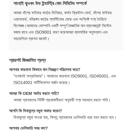
সাংহাই ঝুওকং উড ইন্ডাস্ট্রি কোং লিমিটেড সম্পর্কে
আমরা বাঁশের ফাইবার কাঠের ভিনিয়ার, কার্বন ক্রিস্টাল বোর্ড, বাঁশের ফাইবার
ওয়ালবোর্ড, বহিরঙ্গন কাঠের প্লাস্টিকের মেঝে এবং সংশ্লিষ্ট পণ্য তৈরিতে
বিশেষজ্ঞ।আমাদের কোম্পানি একটি সম্পূর্ণ বৈজ্ঞানিক মান ম্যানেজমেন্ট সিস্টেম
বজায় রাখে এবং ISO9001 ধারণ করেআমরা ব্যবসায়িক অনুসন্ধান এবং
সহযোগিতা স্বাগত জানাই।
প্রায়শই জিজ্ঞাসিত প্রশ্ন
আপনার কারখানা কিভাবে মান নিয়ন্ত্রণ পরিচালনা করে?
"গুণমানই অগ্রাধিকার"। আমাদের কারখানা ISO9001, ISO45001, এবং
ISO14001 সার্টিফিকেশন অর্জন করেছে।
আমরা কি OEM অর্ডার করতে পারি?
আমরা গ্রাহকদের নির্দিষ্ট প্রয়োজনীয়তা অনুযায়ী পণ্য সরবরাহ করতে পারি।
আপনি কি বিনামূল্যে নমুনা অফার করেন?
বিনামূল্যে নমুনা পাওয়া যায়, কিন্তু গ্রাহকদের ডেলিভারি খরচ বহন করতে হবে।
আপনার ডেলিভারি সময় কত?