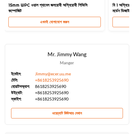
15mm WPC ওয়াল প্যানেল জলরোধী অগ্নিরোধী পিভিসি
বি 1 অগ্নিরোধী
কম্পোজিট
মর্ডেন ডিজাইন
এখনই যোগাযোগ করুন
Mr. Jimmy Wang
Manger
ইমেইল:
Jimmy@ecer.uu.me
টেলি:
+8618253925690
হোয়াটসঅ্যাপ:
8618253925690
উইচ্যাট:
+8618253925690
স্কাইপ:
+8618253925690
ওয়েচ্যাট কিউআর দেখান