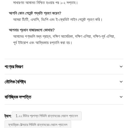
সাধারণত আমানত নিশ্চিত হওয়ার পর ১-২ সপ্তাহ।
আপনি কোন পেমেন্ট পদ্ধতি গ্রহণ করেন?
আমরা টি/টি, এল/সি, ডি/পি এবং ই-ক্রেডিট লাইন পেমেন্ট গ্রহণ করি।
আপনার প্রধান বাজারগুলো কোথায়?
আমাদের পণ্যগুলি মধ্য প্রাচ্য, দক্ষিণ আমেরিকা, দক্ষিণ এশিয়া, দক্ষিণ-পূর্ব এশিয়া,
পূর্ব ইউরোপ এবং আফ্রিকায় রপ্তানি করা হয়।
পণ্যের বিবরণ
Material:
মৌলিক বৈশিষ্ট্য
বাঁশ কাঠকয়লা, বাঁশের কাঠের ফাইবার ， বাঁশ কাঠকয়লা ফাইবার
ব্র্যান্ডের নাম:
বাণিজ্যিক সম্পত্তি
Function:
ZhuoKang
আর্দ্রতা-প্রমাণ, জলরোধী,
MOQ.:
প্রোডাক্ট মডেল:
ট্যাগ:
1.২২ মিটার প্রশস্ত পিভিসি রান্নাঘরের দেয়াল প্যানেল
আলোচনা
Color:
1220*2440*5 মিমি/8 মিমি
বিভিন্ন এবং কাস্টমাইজড
ফ্যাব্রিক টেক্সচার পিভিসি রান্নাঘরের দেয়াল প্যানেল