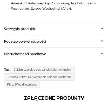
Ameryki Południowej, Azji Południowej, Azji Południowo-
Wschodniej, Europy Wschodniej i Afryki.
Szczegóły produktu
Material:
Podstawowe właściwości
Węgiel bambusowy, bambusowy włókno drewniane,
bambusowe włókno węglowe
Nazwa marki:
Nieruchomości handlowe
ZhuoKang
Function:
MOQ:
Odporny na wilgoć, wodoodporny,
Model produktu:
Tagi:
1.22m szerokie pvc panele ścienne kuchni
Pertraktować
1220*2440*5 mm/8 mm
Color:
Tkanina Tekstura pvc panele ścienne kuchenne
Cena jednostkowa:
różne i dostosowane
świadectwo:
Płyty PVC drewniane
Negotiate
ISO9001
Style:
metoda płatności:
ZAŁĄCZONE PRODUKTY
Nowoczesny, nowoczesny i elegancki design
Kraj pochodzenia:
Akredytywa, T/T
Chiny