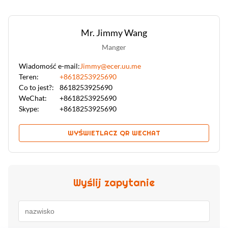
Mr. Jimmy Wang
Manger
Wiadomość e-mail:
Jimmy@ecer.uu.me
Teren:
+8618253925690
Co to jest?:
8618253925690
WeChat:
+8618253925690
Skype:
+8618253925690
WYŚWIETLACZ QR WECHAT
Wyślij zapytanie