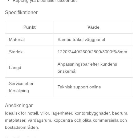
Reptålig yta bibehåller utseendet
Specifikationer
Punkt
Värde
Material
Bambu träkol väggpanel
Storlek
1220*2440/2600/2800/3000*5/8mm
Anpassningsbar efter kundens
Längd
önskemål
Service efter
Teknisk support online
försäljning
Ansökningar
Idealisk för hotell, villor, lägenheter, kontorsbyggnader, badrum,
matplatser, vardagsrum, köpcentra och olika kommersiella och
bostadsområden.