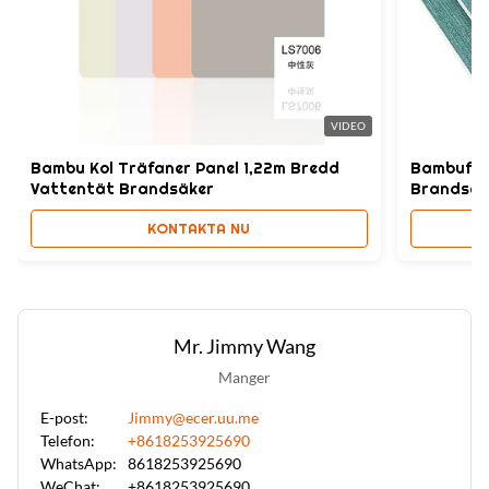
Design:
simple design,Mordern
High Light:
8
,
5 mm wpc räfflade väggpaneler
,
8
VIDEO
Bambu Kol Träfaner Panel 1,22m Bredd
Bambufib
Vattentät Brandsäker
Brandsäk
KONTAKTA NU
Mr. Jimmy Wang
Manger
E-post:
Jimmy@ecer.uu.me
Telefon:
+8618253925690
WhatsApp:
8618253925690
WeChat:
+8618253925690