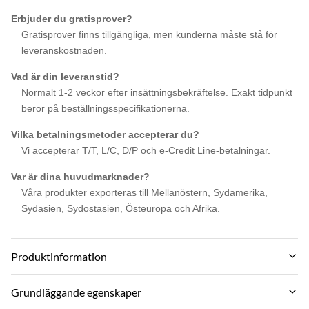
Erbjuder du gratisprover?
Gratisprover finns tillgängliga, men kunderna måste stå för
leveranskostnaden.
Vad är din leveranstid?
Normalt 1-2 veckor efter insättningsbekräftelse. Exakt tidpunkt
beror på beställningsspecifikationerna.
Vilka betalningsmetoder accepterar du?
Vi accepterar T/T, L/C, D/P och e-Credit Line-betalningar.
Var är dina huvudmarknader?
Våra produkter exporteras till Mellanöstern, Sydamerika,
Sydasien, Sydostasien, Östeuropa och Afrika.
Produktinformation
Material:
Grundläggande egenskaper
Bamboo Charcoal ,Bamboo wood fiber，Bamboo charcoal fiber