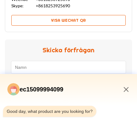
Skype:
+8618253925690
VISA WECHAT QR
Skicka förfrågan
ec15099994099
6:54 AM
Good day, what product are you looking for?