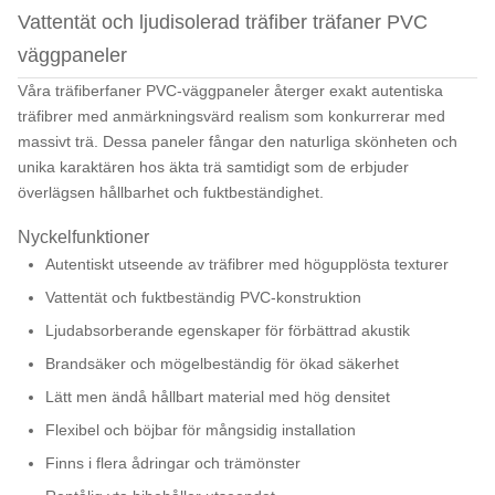
Vattentät och ljudisolerad träfiber träfaner PVC
väggpaneler
Våra träfiberfaner PVC-väggpaneler återger exakt autentiska
träfibrer med anmärkningsvärd realism som konkurrerar med
massivt trä. Dessa paneler fångar den naturliga skönheten och
unika karaktären hos äkta trä samtidigt som de erbjuder
överlägsen hållbarhet och fuktbeständighet.
Nyckelfunktioner
Autentiskt utseende av träfibrer med högupplösta texturer
Vattentät och fuktbeständig PVC-konstruktion
Ljudabsorberande egenskaper för förbättrad akustik
Brandsäker och mögelbeständig för ökad säkerhet
Lätt men ändå hållbart material med hög densitet
Flexibel och böjbar för mångsidig installation
Finns i flera ådringar och trämönster