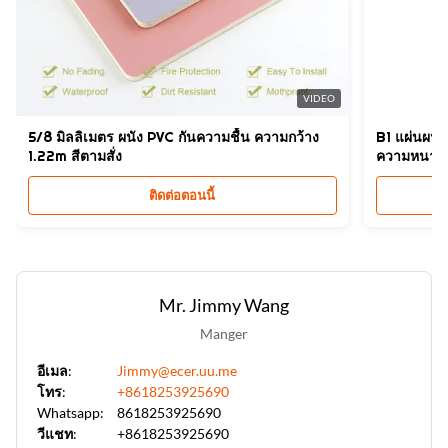
Design:
การออกแบบที่เรียบง่าย Mordern
High Light:
8.5mm wpc แผ่นผนังปลอม
,
VIDEO
8.5 มิลลิเมตร wpc แผ่นผนังผง ZhuoKang
,
5/8 มิลลิเมตร ผนัง PVC กันความชื้น ความกว้าง
B1 แผ่นผน
ชูคัง 8.5 มิลลิเมตร wpc แผ่นผนัง
1.22m สีตามสั่ง
ความหนา 
ติดต่อตอนนี้
Mr. Jimmy Wang
Manger
อีเมล:
Jimmy@ecer.uu.me
โทร:
+8618253925690
Whatsapp:
8618253925690
วีแชท:
+8618253925690