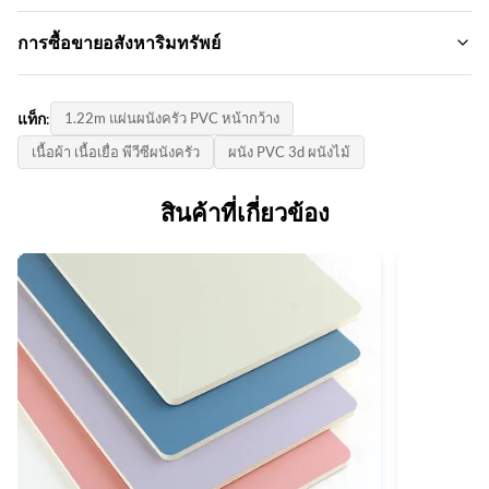
ชื่อแบรนด์:
การซื้อขายอสังหาริมทรัพย์
Function:
ZhuoKang
กันความชื้นกันน้ำ
ปริมาณการสั่งซื้อขั้นต่ำ:
รูปแบบสินค้า:
Color:
แท็ก:
1.22m แผ่นผนังครัว PVC หน้ากว้าง
ต่อรอง
1220*2440*5mm/8mm
หลากหลายและปรับแต่ง
เนื้อผ้า เนื้อเยื่อ พีวีซีผนังครัว
ผนัง PVC 3d ผนังไม้
ราคาต่อหน่วย:
ใบรับรอง:
Style:
Negotiate
ISO9001
สินค้าที่เกี่ยวข้อง
การออกแบบที่ทันสมัยทันสมัยและสง่างาม
วิธีการจ่ายเงิน:
ประเทศกําเนิด:
Application:
แอล/C, ที/ที
จีน
การตกแต่งภายในบ้านการตกแต่งผนังภายในและภายนอก
โรงเรียนโรงเรียนสำนักงาน
ความสามารถในการจําหน่าย:
6,000 เมตรต่อวัน
Thickness:
5/8 มม.
Packing:
บรรจุโดยกล่องและพาเลท