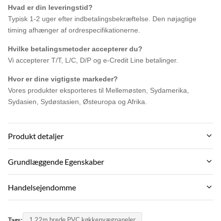
Hvad er din leveringstid?
Typisk 1-2 uger efter indbetalingsbekræftelse. Den nøjagtige
timing afhænger af ordrespecifikationerne.
Hvilke betalingsmetoder accepterer du?
Vi accepterer T/T, L/C, D/P og e-Credit Line betalinger.
Hvor er dine vigtigste markeder?
Vores produkter eksporteres til Mellemøsten, Sydamerika,
Sydasien, Sydøstasien, Østeuropa og Afrika.
Produkt detaljer
Material:
Grundlæggende Egenskaber
Bamboo Charcoal ,Bamboo wood fiber，Bamboo charcoal fiber
Mærkenavn:
Handelsejendomme
Function:
ZhuoKang
Moisture-Proof,Waterproof,
MOQ:
PRODUKT MODEL:
Tags:
1.22m brede PVC køkkenvægpaneler