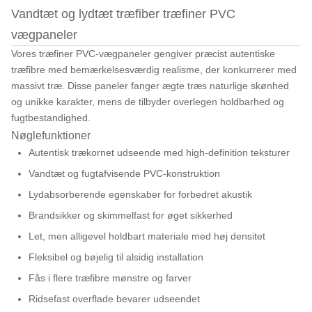
Vandtæt og lydtæt træfiber træfiner PVC
vægpaneler
Vores træfiner PVC-vægpaneler gengiver præcist autentiske
træfibre med bemærkelsesværdig realisme, der konkurrerer med
massivt træ. Disse paneler fanger ægte træs naturlige skønhed
og unikke karakter, mens de tilbyder overlegen holdbarhed og
fugtbestandighed.
Nøglefunktioner
Autentisk trækornet udseende med high-definition teksturer
Vandtæt og fugtafvisende PVC-konstruktion
Lydabsorberende egenskaber for forbedret akustik
Brandsikker og skimmelfast for øget sikkerhed
Let, men alligevel holdbart materiale med høj densitet
Fleksibel og bøjelig til alsidig installation
Fås i flere træfibre mønstre og farver
Ridsefast overflade bevarer udseendet