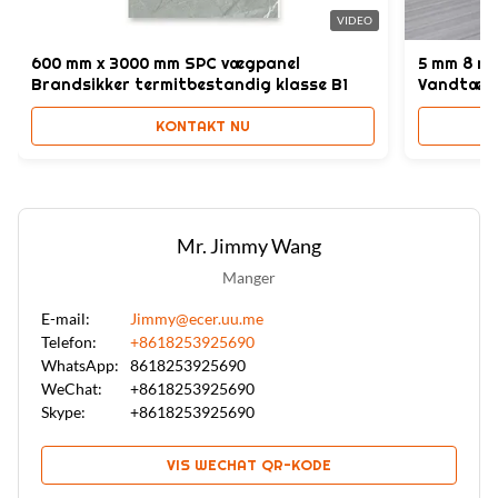
VIDEO
600 mm x 3000 mm SPC vægpanel
5 mm 8 m
Brandsikker termitbestandig klasse B1
Vandtæt 
KONTAKT NU
Mr. Jimmy Wang
Manger
E-mail:
Jimmy@ecer.uu.me
Telefon:
+8618253925690
WhatsApp:
8618253925690
WeChat:
+8618253925690
Skype:
+8618253925690
VIS WECHAT QR-KODE