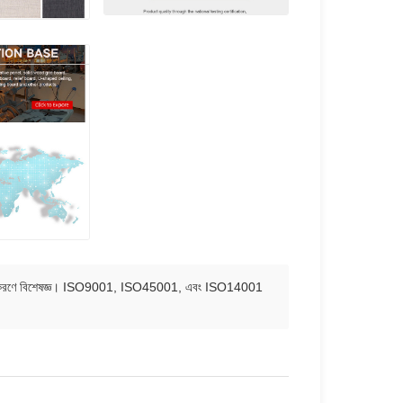
বং প্রক্রিয়াকরণে বিশেষজ্ঞ। ISO9001, ISO45001, এবং ISO14001