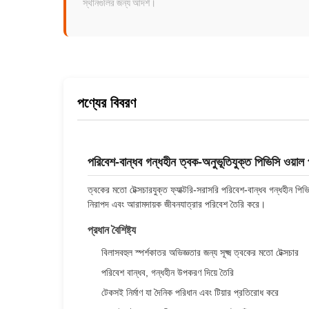
স্থানগুলির জন্য আদর্শ।
পণ্যের বিবরণ
পরিবেশ-বান্ধব গন্ধহীন ত্বক-অনুভূতিযুক্ত পিভিসি ওয়াল 
ত্বকের মতো টেক্সচারযুক্ত ফ্যাক্টরি-সরাসরি পরিবেশ-বান্ধব গন্ধহীন 
নিরাপদ এবং আরামদায়ক জীবনযাত্রার পরিবেশ তৈরি করে।
প্রধান বৈশিষ্ট্য
বিলাসবহুল স্পর্শকাতর অভিজ্ঞতার জন্য সূক্ষ্ম ত্বকের মতো টেক্সচার
পরিবেশ বান্ধব, গন্ধহীন উপকরণ দিয়ে তৈরি
টেকসই নির্মাণ যা দৈনিক পরিধান এবং টিয়ার প্রতিরোধ করে