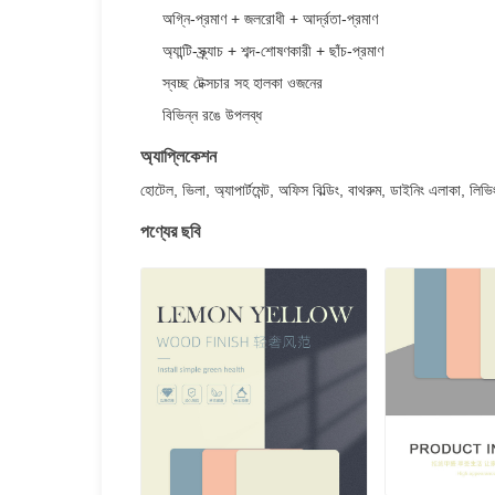
অগ্নি-প্রমাণ + জলরোধী + আর্দ্রতা-প্রমাণ
অ্যান্টি-স্ক্র্যাচ + শব্দ-শোষণকারী + ছাঁচ-প্রমাণ
স্বচ্ছ টেক্সচার সহ হালকা ওজনের
বিভিন্ন রঙে উপলব্ধ
অ্যাপ্লিকেশন
হোটেল, ভিলা, অ্যাপার্টমেন্ট, অফিস বিল্ডিং, বাথরুম, ডাইনিং এলাকা, লি
পণ্যের ছবি