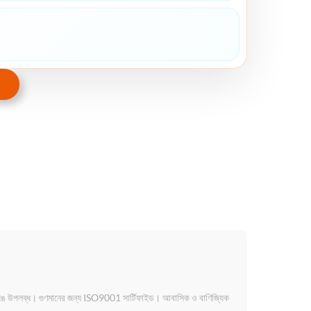
 ও রঙে উপলব্ধ। গুণমানের জন্য ISO9001 সার্টিফাইড। আবাসিক ও বাণিজ্যিক