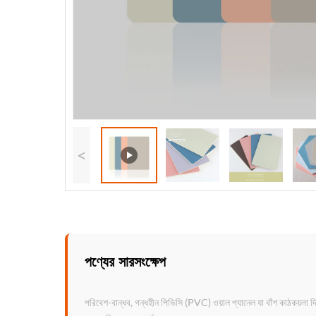
<
পণ্যের সারসংক্ষেপ
পরিবেশ-বান্ধব, গন্ধহীন পিভিসি (PVC) ওয়াল প্যানেল যা বাঁশ কাঠকয়লা