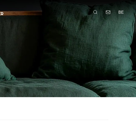
BE
ER