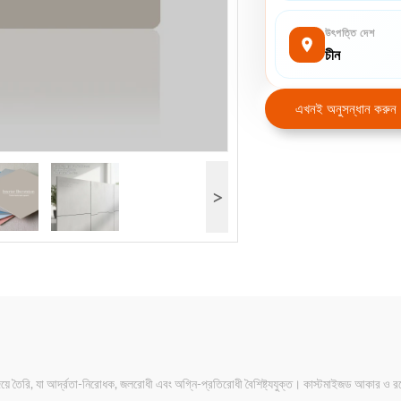
উৎপত্তি দেশ
চীন
এখনই অনুসন্ধান করুন
>
 দিয়ে তৈরি, যা আর্দ্রতা-নিরোধক, জলরোধী এবং অগ্নি-প্রতিরোধী বৈশিষ্ট্যযুক্ত। কাস্টমাইজড আকার