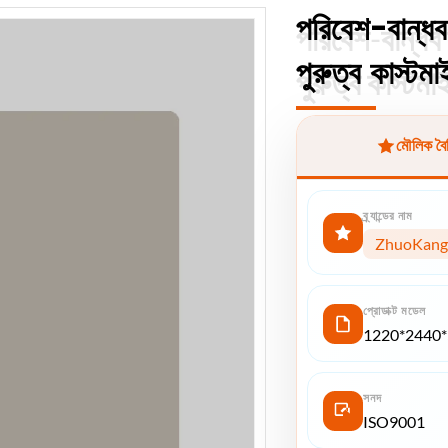
পরিবেশ-বান্ধব
পরিবেশ-বান্ধব 
পুরুত্ব কাস্ট
পুরুত্ব কাস্ট
মৌলিক বৈশি
ব্র্যান্ডের নাম
ZhuoKang
প্রোডাক্ট মডেল
1220*2440*5 
সনদ
ISO9001