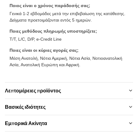
Ποιος είναι ο χρόνος παράδοσής σας;
Γενικά 1-2 εβδομάδες μετά την επιβεβαίωση της κατάθεσης.
Δείγματα προετοιμάζονται εντός 5 ημερών.
Ποιες μεθόδους πληρωμής υποστηρίζετε;
T/T, L/C, D/P, e-Credit Line
Ποιες είναι οι κύριες αγορές σας;
Μέση Ανατολή, Νότια Αμερική, Νότια Ασία, Νοτιοανατολική
Ασία, Ανατολική Ευρώπη και Αφρική.
Λεπτομέρειες προϊόντος
Material:
Βασικές ιδιότητες
Ξυλάνθρακα μπαμπού, ξύλο μπαμπού, PVC
Επωνυμία:
Εμπορικά Ακίνητα
Color:
ZhuoKang
Προσαρμοσμένο
Ελάχιστη Ποσότητα Παραγγελίας: