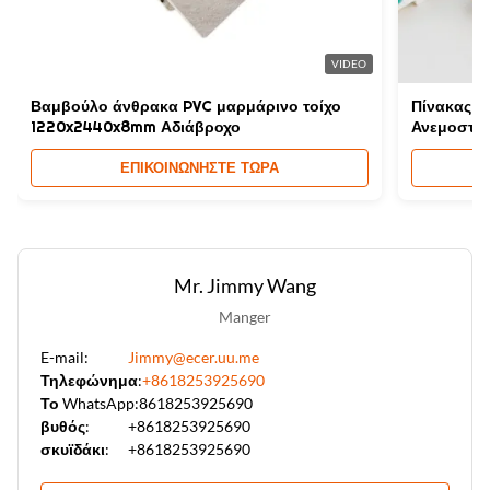
Το Odorless δέρμα αισθάνεται τις επιτροπές τοίχων PVC
,
Άοσμος δέρματος αισθάνονται PVC τοίχωμα πάνελ
,
Άοσμος δέρματος αισθητήριος PVC τοίχωσης
VIDEO
Βαμβούλο άνθρακα PVC μαρμάρινο τοίχο
Πίνακας τ
1220x2440x8mm Αδιάβροχο
Ανεμοστερ
ΕΠΙΚΟΙΝΩΝΉΣΤΕ ΤΏΡΑ
Mr. Jimmy Wang
Manger
E-mail:
Jimmy@ecer.uu.me
Τηλεφώνημα:
+8618253925690
Το WhatsApp:
8618253925690
βυθός:
+8618253925690
σκυϊδάκι:
+8618253925690