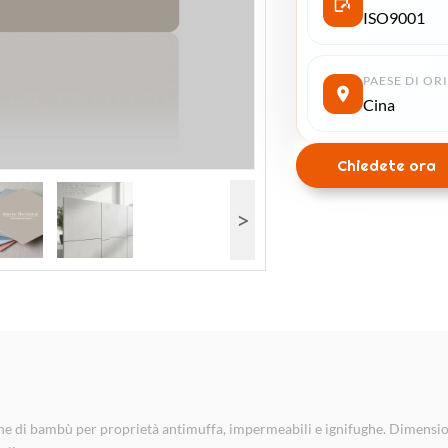
ISO9001
PAESE DI OR
Cina
Chiedete ora
>
ne di bambù per proprietà antimuffa, impermeabili e ignifughe. Dimension