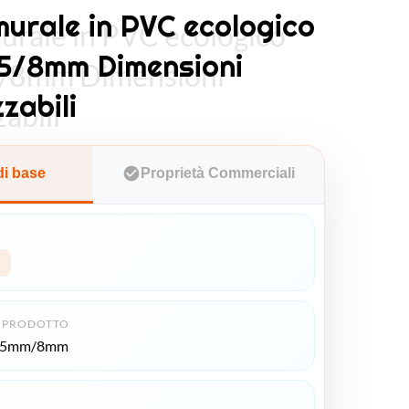
murale in PVC ecologico
urale in PVC ecologico
5/8mm Dimensioni
5/8mm Dimensioni
zabili
abili
di base
Proprietà Commerciali
 PRODOTTO
*5mm/8mm
O