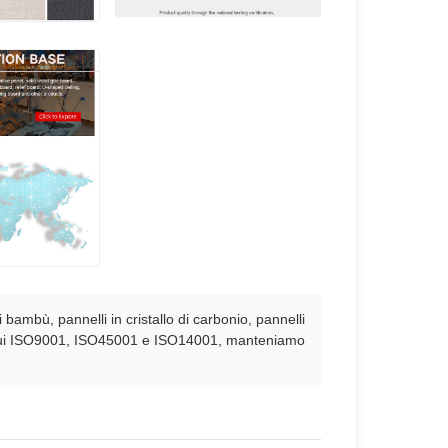
bambù, pannelli in cristallo di carbonio, pannelli
 tra cui ISO9001, ISO45001 e ISO14001, manteniamo