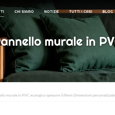
TI
CHI SIAMO
NOTIZIE
TUTTI I CASI
BLOG
annello murale in P
llo murale in PVC ecologico spessore 5/8mm Dimensioni personalizzabi