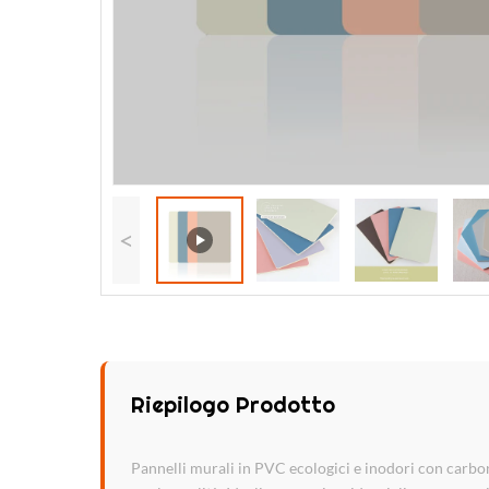
<
Riepilogo Prodotto
Pannelli murali in PVC ecologici e inodori con carbo