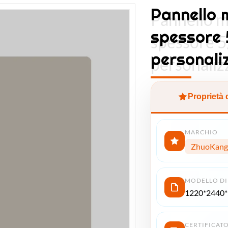
Pannello 
Pannello m
spessore 
spessore 
personaliz
personalizz
Proprietà 
MARCHIO
ZhuoKang
MODELLO DI
1220*2440
CERTIFICAT