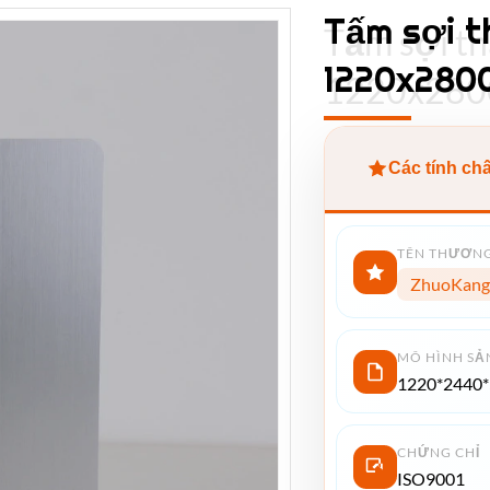
Tấm sợi t
Tấm sợi t
1220x280
1220x280
Các tính ch
TÊN THƯƠNG
ZhuoKang
MÔ HÌNH SẢ
1220*2440
CHỨNG CHỈ
ISO9001