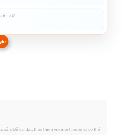
UẤT XỨ
giờ
sẵn. Dễ cài đặt, thân thiện với môi trường và có thể