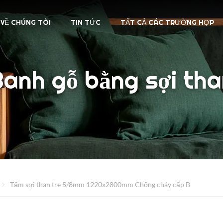
VỀ CHÚNG TÔI
TIN TỨC
TẤT CẢ CÁC TRƯỜNG HỢP
anh gỗ bằng sợi th
Tấm sợi than tre 5/8mm 1220x2800mm Chống cháy cấp B