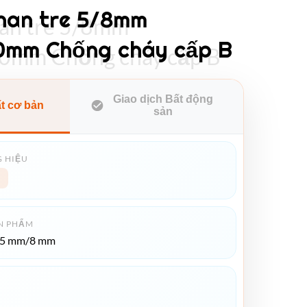
han tre 5/8mm
han tre 5/8mm
0mm Chống cháy cấp B
0mm Chống cháy cấp B
Giao dịch Bất động
ất cơ bản
sản
 HIỆU
N PHẨM
*5 mm/8 mm