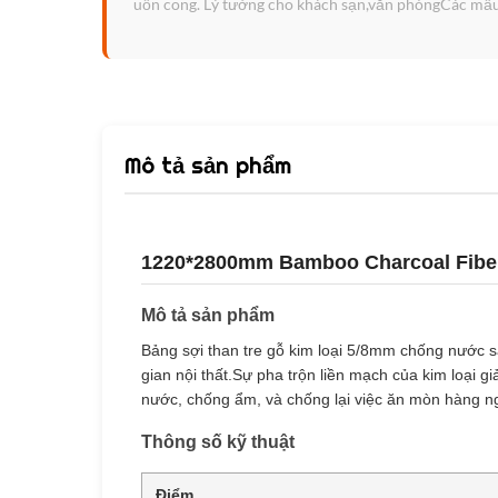
uốn cong. Lý tưởng cho khách sạn,văn phòngCác mẫu
Mô tả sản phẩm
1220*2800mm Bamboo Charcoal Fiber
Mô tả sản phẩm
Bảng sợi than tre gỗ kim loại 5/8mm chống nước s
gian nội thất.Sự pha trộn liền mạch của kim loại gi
nước, chống ẩm, và chống lại việc ăn mòn hàng n
Thông số kỹ thuật
Điểm