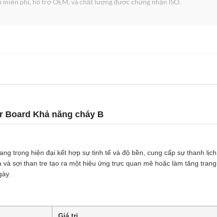
 miễn phí, hỗ trợ OEM, và chất lượng được chứng nhận ISO.
 Board Khả năng cháy B
ang trọng hiện đại kết hợp sự tinh tế và độ bền, cung cấp sự thanh lị
ả và sợi than tre tạo ra một hiệu ứng trực quan mê hoặc làm tăng trang 
gày.
Giá trị