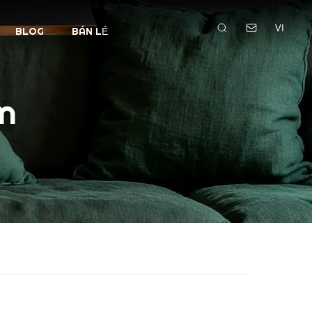
VI
BLOG
BÁN LẺ
an