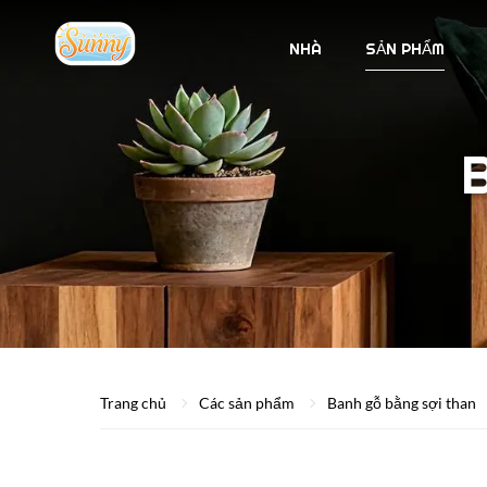
NHÀ
SẢN PHẨM
B
Trang chủ
Các sản phẩm
Banh gỗ bằng sợi than