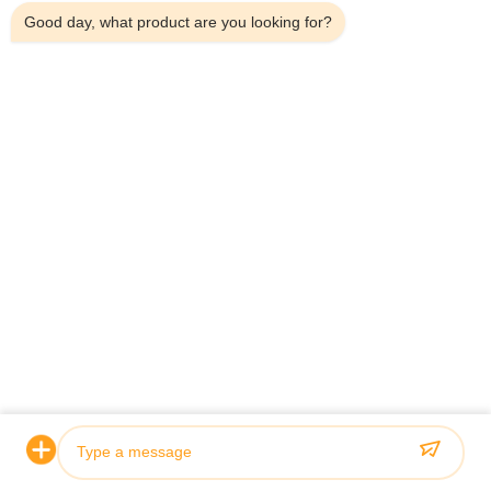
Good day, what product are you looking for?
Skicka in
HOME
PRODUCTS
ABOUT US
QUALITY CONTROL
FACTORY TOUR
NEWS
ALL CASES
BLOG
CONTACT US