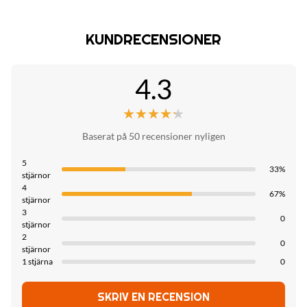
Thickness:
5/8mm
KUNDRECENSIONER
Advantage:
Ufungaji Rahisi, Ulinzi wa Mazingira, Rahisi, Unaopinda
4.3
Fire Rating:
Ukadiriaji wa Moto B
★★★★★
★★★★★
Baserat på 50 recensioner nyligen
High Light:
Bambukol Fiberboard Brandklassning B
,
5
1220*2800mm Bambukol Fiberboard
,
33%
stjärnor
Bambukol Fiberboard Brandklassning B
4
67%
stjärnor
3
0
stjärnor
2
0
stjärnor
1 stjärna
0
SKRIV EN RECENSION