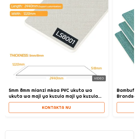
VIDEO
5mm 8mm mianzi mkaa PVC ukuta wa
Bambufib
ukuta wa maji ya kuzuia maji ya kuzuia
Brandsäk
maji
KONTAKTA NU