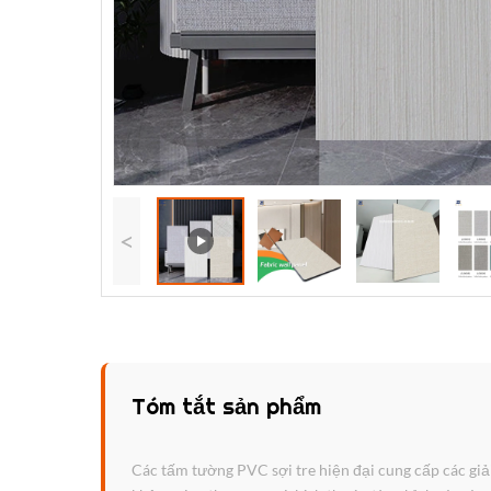
<
Tóm tắt sản phẩm
Các tấm tường PVC sợi tre hiện đại cung cấp các giả