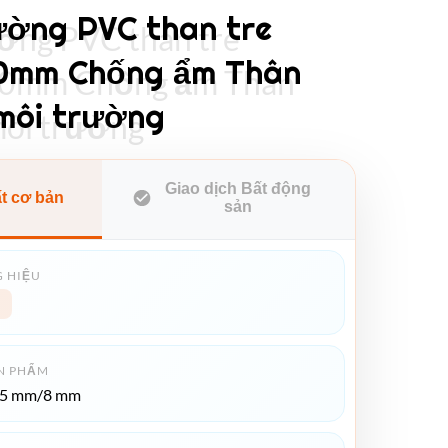
ường PVC than tre
ờng PVC than tre
0mm Chống ẩm Thân
0mm Chống ẩm Thân
 môi trường
môi trường
Giao dịch Bất động
ất cơ bản
sản
 HIỆU
N PHẨM
*5 mm/8 mm