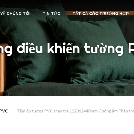
VỀ CHÚNG TÔI
TIN TỨC
TẤT CẢ CÁC TRƯỜNG HỢP
ng điều khiển tường 
 PVC
Tấm ốp tường PVC than tre 1220x2440mm Chống ẩm Thân thi