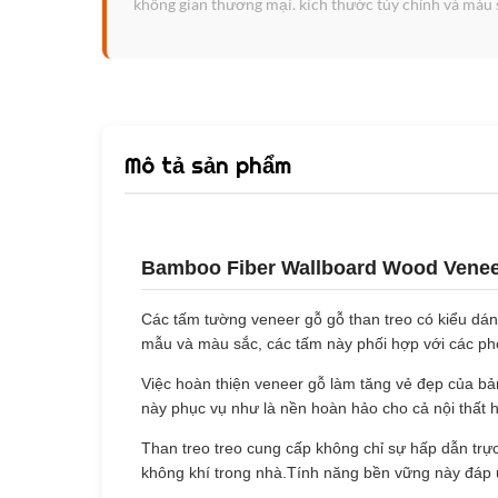
không gian thương mại. kích thước tùy chỉnh và màu 
Mô tả sản phẩm
Bamboo Fiber Wallboard Wood Venee
Các tấm tường veneer gỗ gỗ than treo có kiểu dáng 
mẫu và màu sắc, các tấm này phối hợp với các pho
Việc hoàn thiện veneer gỗ làm tăng vẻ đẹp của bả
này phục vụ như là nền hoàn hảo cho cả nội thất h
Than treo treo cung cấp không chỉ sự hấp dẫn trực
không khí trong nhà.Tính năng bền vững này đáp ứ