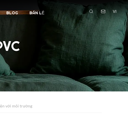
VI
BLOG
BÁN LẺ
PVC
ện với môi trường