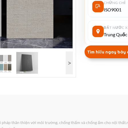
CHỨNG CHỈ
ISO9001
ĐẤT NƯỚC X
Trung Quốc
Tìm hiểu ngay bây 
>
i pháp thân thiện với môi trường, chống thấm và chống ẩm cho nội thất.