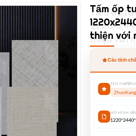
Tấm ốp t
Tấm ốp tư
1220x244
1220x244
thiện với
thiện với 
Các tính ch
TÊN THƯƠNG
ZhuoKang
MÔ HÌNH SẢ
1220*2440