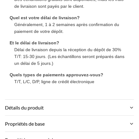
de livraison sont payés par le client.
Quel est votre délai de livraison?
Généralement, 1 à 2 semaines après confirmation du
paiement de votre dépôt.
Et le délai de livraison?
Délai de livraison depuis la réception du dépôt de 30%
T/T: 15-30 jours. (Les échantillons seront préparés dans
un délai de 5 jours.)
Quels types de paiements approuvez-vous?
T/T, L/C, D/P, ligne de crédit électronique
Détails du produit
Material:
Propriétés de base
Charbon de bois en bambou, fibre de bois en bambou
Nom de marque: