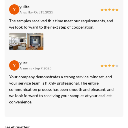
yulite
Y
★★★★★
★★★★★
Anguilla - Oct 13.2025
The samples received this time meet our requirements, and
we look forward to the next step of cooperation.
yuer
Y
★★★★★
★★★★★
Armenia - Sep 7.2025
Your company demonstrates a strong service mindset, and
your service team is highly professional. The entire
communication process has been smooth and pleasant, and
we look forward to receiving your samples at your earliest
convenience.
Les étiquettes: