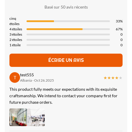
Cote de feu B
Basé sur 50 avis récents
High Light:
cinq
Estimation en bambou B du feu de panneau de fibres
33%
étoiles
agglomérées de charbon de bois
4 étoiles
67%
,
3 étoiles
0
panneau de particules en bambou de charbon de bois de
2 étoiles
0
1 étoile
0
1220*2800mm
,
Estimation en bambou B du feu de panneau de fibres
ÉCRIRE UN AVIS
agglomérées de charbon de bois
test555
T
★★★★★
★★★★★
Albania - Oct 26.2025
This product fully meets our expectations with its exquisite
craftsmanship. We intend to contact your company first for
future purchase orders.