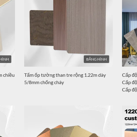
HÌNH
BĂNG HÌNH
m chiều
Tấm ốp tường than tre rộng 1.22m dày
Cấp độ
5/8mm chống cháy
Cấp độ
Cấp độ
Cấp độ
Cấp độ
Cấp độ
Cấp độ
Cấp độ
Cấp độ