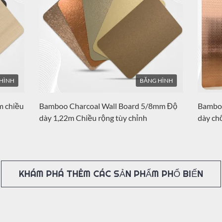
Cấp độ
Cấp độ
Cấp độ
Cấp độ
HÌNH
BĂNG HÌNH
m chiều
Bamboo Charcoal Wall Board 5/8mm Độ
Bamboo
dày 1,22m Chiều rộng tùy chỉnh
dày ch
KHÁM PHÁ THÊM CÁC SẢN PHẨM PHỔ BIẾN