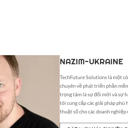
ALLEN TANG
DesignCraft Studios là một côn
tưởng vào cuộc sống thông qua 
thương hiệu và tiếp thị kỹ thuậ
thiết kế và nhà tiếp thị tài năn
các giải pháp hình ảnh độc đáo 