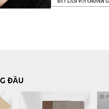
ĐẶT LỊCH VỚI CHUYÊN G
G ĐẦU