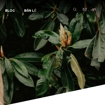
VI
BLOG
BÁN LẺ