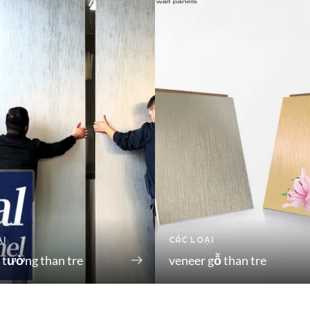
ẠI
CÁC LOẠI
 tường than tre
veneer gỗ than tre