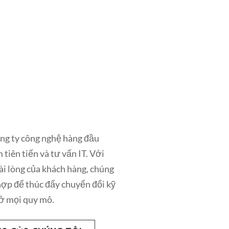
g ty thiết kế sáng tạo, mang ý
thiết kế đồ họa, xây dựng
t số sáng tạo. Đội ngũ các nhà
g của chúng tôi tận tâm tạo ra
và có tác động cho khách hàng.