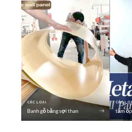
CÁC LOẠI
CÁC LO
Banh gỗ bằng sợi than
tấm ốp