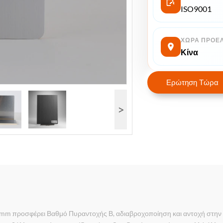
ISO9001
ΧΏΡΑ ΠΡΟΈ
Κίνα
Ερώτηση Τώρα
>
mm προσφέρει Βαθμό Πυραντοχής Β, αδιαβροχοποίηση και αντοχή στην 