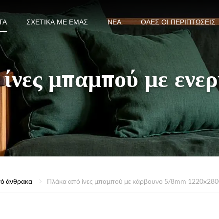
ΤΑ
ΣΧΕΤΙΚΆ ΜΕ ΕΜΆΣ
ΝΈΑ
ΌΛΕΣ ΟΙ ΠΕΡΙΠΤΏΣΕΙΣ
ίνες μπαμπού με ενε
γό άνθρακα
Πλάκα από ίνες μπαμπού με κάρβουνο 5/8mm 1220x28