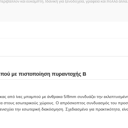
εριβάλλον και εύκαμπτη. Ιδανική για ξενοδοχεία, γραφεία και πολλά άλλ
μπού με πιστοποίηση πυραντοχής B
ας από ίνες μπαμπού με άνθρακα 5/8mm συνδυάζει την εκλεπτυσμένη 
ητα στους εσωτερικούς χώρους. Ο απρόσκοπτος συνδυασμός του προσ
ενισχύει την εσωτερική διακόσμηση. Σχεδιασμένο για πρακτικότητα, είνα