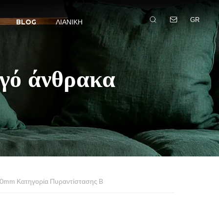
GR
BLOG
ΛΙΑΝΙΚΉ
ργό άνθρακα
00mm Κατηγορία Πυραντίστασης B