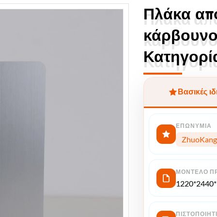
Πλάκα από
Πλάκα από
κάρβουνο
κάρβουνο
Κατηγορί
Κατηγορί
Βασικές ιδ
ΕΠΩΝΥΜΊΑ
ZhuoKang
ΜΟΝΤΈΛΟ Π
1220*2440
ΠΙΣΤΟΠΟΙΗΤ