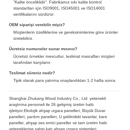
"Kalite önceliklidir". Fabrikamız sıkı kalite kontrol
standartları için ISO9001, ISO45001 ve ISO14001
sertifikalarını sürdürür.
OEM siparişi verebilir miyiz?
Müşterilerin özelliklerine ve gereksinimlerine göre ürünler
üretebiliriz.
Ücretsiz numuneler sunar mısınız?
Ücretsiz örnekler mevcuttur, teslimat masrafları müşteri
tarafından karşılanır.
Teslimat süreniz nedir?
Tipik olarak para yatırma onaylandıktan 1-2 hafta sonra.
Shanghai Zhukang Wood Industry Co., Ltd. yetenekli
araştırma personeli ile 26 gelişmiş üretim hattı
işletiyor.Ekolojik ahşap ızgara panelleri, Büyük Duvar
panelleri, yardım panelleri, U şeklindeki tavanlar, kare
paneller, ahşap ses emici paneller ve tam üretim hattı
yeteneklerine sahip katı ahşap ızgara sistemleri.