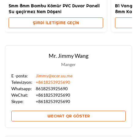
5mm 8mm Bambu Kömür PVC Duvar Paneli
B1 Yangın
Su geçirmez Nem Döşeni
8mm Kalın
ŞIMDI ILETIŞIME GEÇIN
Mr. Jimmy Wang
Manger
E -posta:
Jimmy@ecer.uu.me
Televizyon:
+8618253925690
Whatsapp:
8618253925690
WeChat:
+8618253925690
Skype:
+8618253925690
WECHAT QR GÖSTER