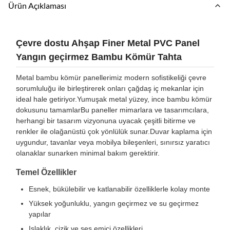
Ürün Açıklaması
Çevre dostu Ahşap Finer Metal PVC Panel
Yangın geçirmez Bambu Kömür Tahta
Metal bambu kömür panellerimiz modern sofistikeliği çevre
sorumluluğu ile birleştirerek onları çağdaş iç mekanlar için
ideal hale getiriyor.Yumuşak metal yüzey, ince bambu kömür
dokusunu tamamlarBu paneller mimarlara ve tasarımcılara,
herhangi bir tasarım vizyonuna uyacak çeşitli bitirme ve
renkler ile olağanüstü çok yönlülük sunar.Duvar kaplama için
uygundur, tavanlar veya mobilya bileşenleri, sınırsız yaratıcı
olanaklar sunarken minimal bakım gerektirir.
Temel Özellikler
Esnek, bükülebilir ve katlanabilir özelliklerle kolay monte
Yüksek yoğunluklu, yangın geçirmez ve su geçirmez
yapılar
Islaklık, çizik ve ses emici özellikleri