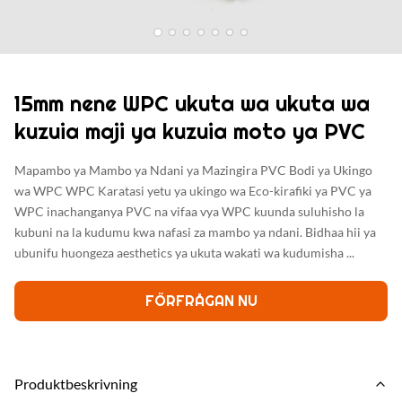
15mm nene WPC ukuta wa ukuta wa
kuzuia maji ya kuzuia moto ya PVC
Mapambo ya Mambo ya Ndani ya Mazingira PVC Bodi ya Ukingo
wa WPC WPC Karatasi yetu ya ukingo wa Eco-kirafiki ya PVC ya
WPC inachanganya PVC na vifaa vya WPC kuunda suluhisho la
kubuni na la kudumu kwa nafasi za mambo ya ndani. Bidhaa hii ya
ubunifu huongeza aesthetics ya ukuta wakati wa kudumisha ...
FÖRFRÅGAN NU
Produktbeskrivning