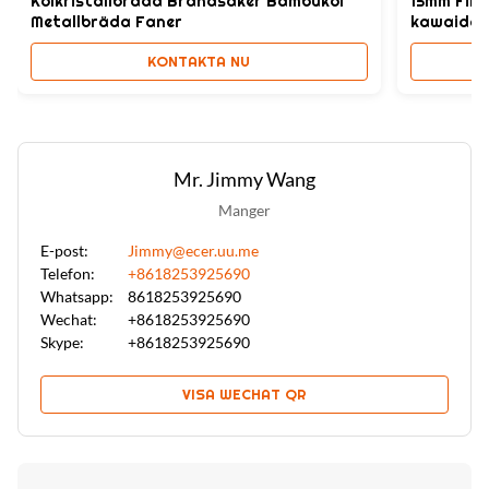
Kolkristallbräda Brandsäker Bambukol
15mm Fire
Metallbräda Faner
kawaida 
KONTAKTA NU
Mr. Jimmy Wang
Manger
E-post:
Jimmy@ecer.uu.me
Telefon:
+8618253925690
Whatsapp:
8618253925690
Wechat:
+8618253925690
Skype:
+8618253925690
VISA WECHAT QR