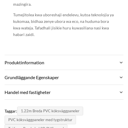
mazingira.
Tumejitolea kwa uboreshaji endelevu, kutoa teknolojia ya
kukomaa, bidhaa zenye ubora wa eco, na huduma bora
kwa wateja. Tafadhali jisikie huru kuwasiliana nasi kwa
habari zaidi.
Produktinformation
Material:
Grundläggande Egenskaper
Wood-plastic Composite Environmental Material
Varumärke:
Handel med fastigheter
Feature:
zhuokang
waterproof and fireproof Moisture-proof
Moq:
Mfano wa bidhaa:
Taggar:
1.22m Breda PVC köksväggpaneler
Negotiate
Color:
customizable
PVC köksväggpaneler med tygstruktur
Customer Require
styckpris: