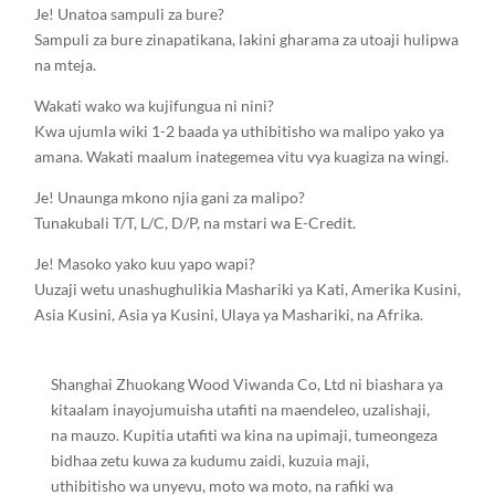
Je! Unatoa sampuli za bure?
Sampuli za bure zinapatikana, lakini gharama za utoaji hulipwa
na mteja.
Wakati wako wa kujifungua ni nini?
Kwa ujumla wiki 1-2 baada ya uthibitisho wa malipo yako ya
amana. Wakati maalum inategemea vitu vya kuagiza na wingi.
Je! Unaunga mkono njia gani za malipo?
Tunakubali T/T, L/C, D/P, na mstari wa E-Credit.
Je! Masoko yako kuu yapo wapi?
Uuzaji wetu unashughulikia Mashariki ya Kati, Amerika Kusini,
Asia Kusini, Asia ya Kusini, Ulaya ya Mashariki, na Afrika.
Shanghai Zhuokang Wood Viwanda Co, Ltd ni biashara ya
kitaalam inayojumuisha utafiti na maendeleo, uzalishaji,
na mauzo. Kupitia utafiti wa kina na upimaji, tumeongeza
bidhaa zetu kuwa za kudumu zaidi, kuzuia maji,
uthibitisho wa unyevu, moto wa moto, na rafiki wa