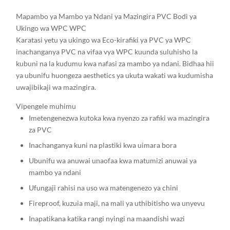
Mapambo ya Mambo ya Ndani ya Mazingira PVC Bodi ya
Ukingo wa WPC WPC
Karatasi yetu ya ukingo wa Eco-kirafiki ya PVC ya WPC
inachanganya PVC na vifaa vya WPC kuunda suluhisho la
kubuni na la kudumu kwa nafasi za mambo ya ndani. Bidhaa hii
ya ubunifu huongeza aesthetics ya ukuta wakati wa kudumisha
uwajibikaji wa mazingira.
Vipengele muhimu
Imetengenezwa kutoka kwa nyenzo za rafiki wa mazingira
za PVC
Inachanganya kuni na plastiki kwa uimara bora
Ubunifu wa anuwai unaofaa kwa matumizi anuwai ya
mambo ya ndani
Ufungaji rahisi na uso wa matengenezo ya chini
Fireproof, kuzuia maji, na mali ya uthibitisho wa unyevu
Inapatikana katika rangi nyingi na maandishi wazi