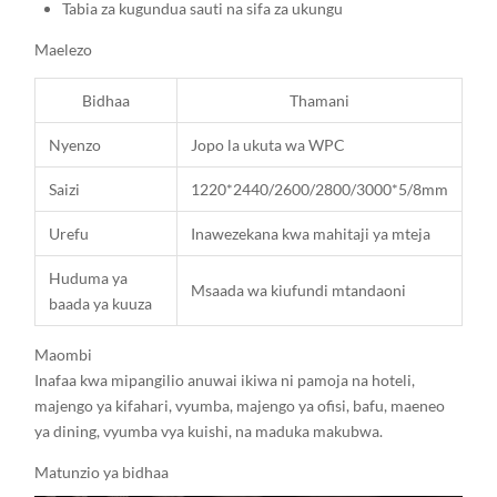
Tabia za kugundua sauti na sifa za ukungu
Maelezo
Bidhaa
Thamani
Nyenzo
Jopo la ukuta wa WPC
Saizi
1220*2440/2600/2800/3000*5/8mm
Urefu
Inawezekana kwa mahitaji ya mteja
Huduma ya
Msaada wa kiufundi mtandaoni
baada ya kuuza
Maombi
Inafaa kwa mipangilio anuwai ikiwa ni pamoja na hoteli,
majengo ya kifahari, vyumba, majengo ya ofisi, bafu, maeneo
ya dining, vyumba vya kuishi, na maduka makubwa.
Matunzio ya bidhaa