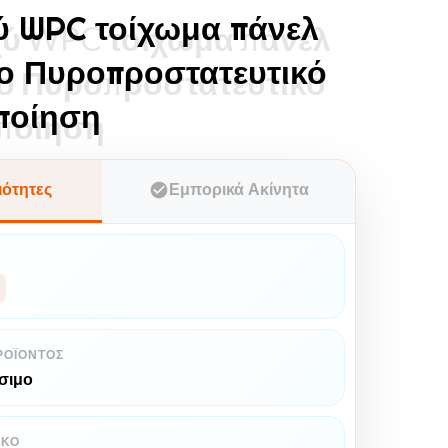
ύ WPC τοίχωμα πάνελ
ύ WPC τοίχωμα πάνελ
ο Πυροπροστατευτικό
ο Πυροπροστατευτικό
ποίηση
ποίηση
ιότητες
Εμπορικά Ακίνητα
ΡΟΪΌΝΤΟΣ
σιμο
ΙΚΌ