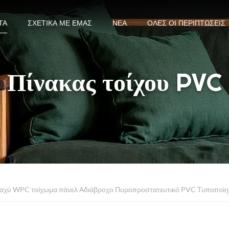
ΤΑ
ΣΧΕΤΙΚΆ ΜΕ ΕΜΆΣ
ΝΈΑ
ΌΛΕΣ ΟΙ ΠΕΡΙΠΤΏΣΕΙΣ
Πίνακας τοίχου PVC
χύ WPC τοίχωμα πάνελ Αδιάβροχο Πυροπροστατευτικό PVC Τυποποί