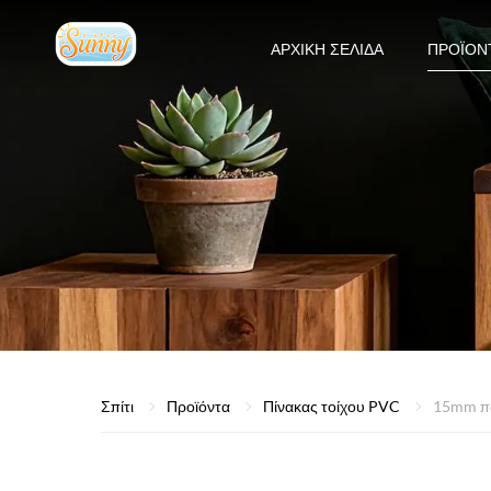
ΑΡΧΙΚΉ ΣΕΛΊΔΑ
ΠΡΟΪΌΝ
Σπίτι
Προϊόντα
Πίνακας τοίχου PVC
15mm πα