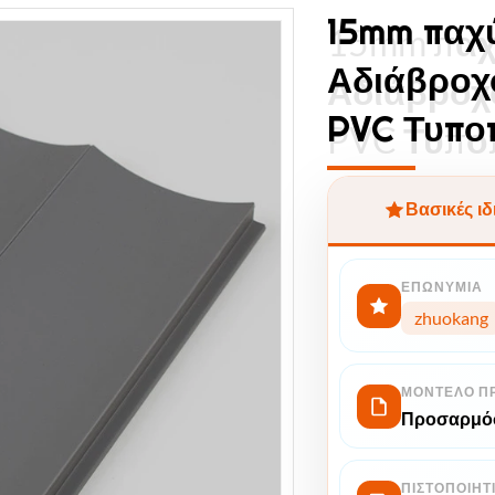
15mm παχ
15mm παχ
Αδιάβροχ
Αδιάβροχ
PVC Τυπο
PVC Τυπο
Βασικές ιδ
ΕΠΩΝΥΜΊΑ
zhuokang
ΜΟΝΤΈΛΟ Π
Προσαρμό
ΠΙΣΤΟΠΟΙΗΤ