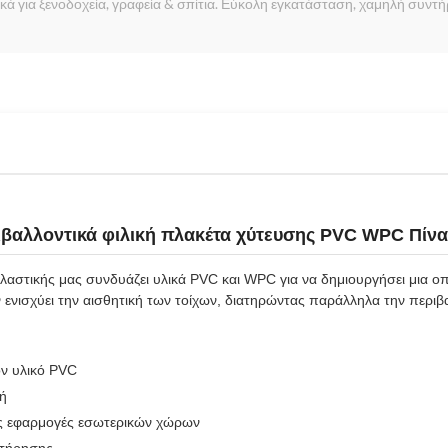
ά για ξενοδοχεία, γραφεία & σπίτια. Εύκολη εγκατάσταση, χαμηλή συντή
αλλοντικά φιλική πλακέτα χύτευσης PVC WPC Πίνα
πλαστικής μας συνδυάζει υλικά PVC και WPC για να δημιουργήσει μια ο
 ενισχύει την αισθητική των τοίχων, διατηρώντας παράλληλα την περιβ
ν υλικό PVC
χή
ες εφαρμογές εσωτερικών χώρων