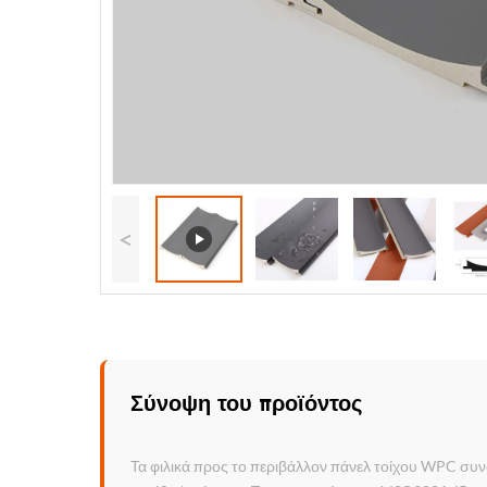
<
Σύνοψη του προϊόντος
Τα φιλικά προς το περιβάλλον πάνελ τοίχου WPC συν