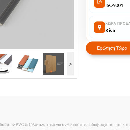
ISO9001
ΧΏΡΑ ΠΡΟΈ
Κίνα
Ερώτηση Τώρα
>
δυάζουν PVC & ξύλο-πλαστικό για ανθεκτικότητα, αδιαβροχοποίηση και 