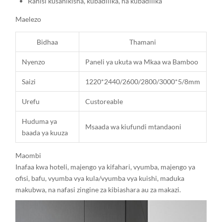
Rahisi kusanikisha, kubadilika, na kubadilika
Maelezo
Bidhaa
Thamani
Nyenzo
Paneli ya ukuta wa Mkaa wa Bamboo
Saizi
1220*2440/2600/2800/3000*5/8mm
Urefu
Custoreable
Huduma ya
Msaada wa kiufundi mtandaoni
baada ya kuuza
Maombi
Inafaa kwa hoteli, majengo ya kifahari, vyumba, majengo ya
ofisi, bafu, vyumba vya kula/vyumba vya kuishi, maduka
makubwa, na nafasi zingine za kibiashara au za makazi.