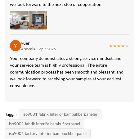
we look forward to the next step of cooperation.
yuer
Y
★★★★★
★★★★★
Armenia - Sep 7.2025
Your company demonstrates a strong service mindset, and
your service team is highly professional. The entire
communication process has been smooth and pleasant, and
we look forward to receiving your samples at your earliest
convenience.
Taggar:
iso9001 fabrik Interiör bambufiberpaneler
iso9001 fabrik Interiör bambufiberpanel
iso9001 factory Interior bamboo fiber panel