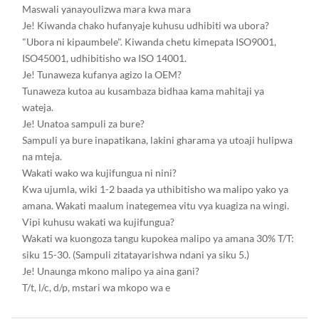
Maswali yanayoulizwa mara kwa mara
Je! Kiwanda chako hufanyaje kuhusu udhibiti wa ubora?
"Ubora ni kipaumbele". Kiwanda chetu kimepata ISO9001,
ISO45001, udhibitisho wa ISO 14001.
Je! Tunaweza kufanya agizo la OEM?
Tunaweza kutoa au kusambaza bidhaa kama mahitaji ya
wateja.
Je! Unatoa sampuli za bure?
Sampuli ya bure inapatikana, lakini gharama ya utoaji hulipwa
na mteja.
Wakati wako wa kujifungua ni nini?
Kwa ujumla, wiki 1-2 baada ya uthibitisho wa malipo yako ya
amana. Wakati maalum inategemea vitu vya kuagiza na wingi.
Vipi kuhusu wakati wa kujifungua?
Wakati wa kuongoza tangu kupokea malipo ya amana 30% T/T:
siku 15-30. (Sampuli zitatayarishwa ndani ya siku 5.)
Je! Unaunga mkono malipo ya aina gani?
T/t, l/c, d/p, mstari wa mkopo wa e