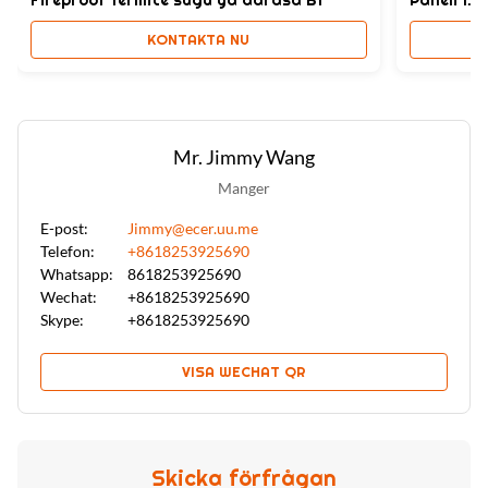
KONTAKTA NU
Mr. Jimmy Wang
Manger
E-post:
Jimmy@ecer.uu.me
Telefon:
+8618253925690
Whatsapp:
8618253925690
Wechat:
+8618253925690
Skype:
+8618253925690
VISA WECHAT QR
Skicka förfrågan