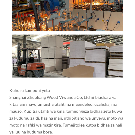
Kuhusu kampuni yetu
Shanghai Zhuokang Wood Viwanda Co, Ltd ni biashara ya
kitaalam inayojumuisha utafiti na maendeleo, uzalishaji na
mauzo. Kupitia utafiti wa kina, tumeongeza bidhaa zetu kuwa
za kudumu zaidi, hazina maji, uthibitisho wa unyevu, moto wa
moto na rafiki wa mazingira. Tumejitolea kutoa bidhaa za hali
ya juu na huduma bora.