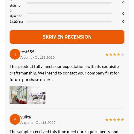
0
Advantage:
stjärnor
2
Easy Installation,Environmental Protection, Flexible，Bendable
0
stjärnor
1 stjärna
0
Fire Rating:
B
SKRIV EN RECENSION
High Light:
test555
Metal Bamboo mkaa Bodi ya Fiber Bodi ya Kubadilika
,
T
★★★★★
★★★★★
Albania - Oct 26.2025
Bodi ya Mkaa wa Mkaa wa Maji
,
Bodi ya Mapambo ya Mambo ya Ndani
This product fully meets our expectations with its exquisite
craftsmanship. We intend to contact your company first for
future purchase orders.
yulite
Y
★★★★★
★★★★★
Anguilla - Oct 13.2025
The samples received this time meet our requirements, and