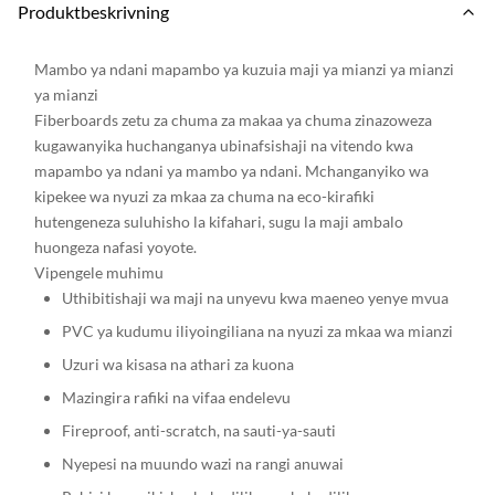
Produktbeskrivning
Mambo ya ndani mapambo ya kuzuia maji ya mianzi ya mianzi
ya mianzi
Fiberboards zetu za chuma za makaa ya chuma zinazoweza
kugawanyika huchanganya ubinafsishaji na vitendo kwa
mapambo ya ndani ya mambo ya ndani. Mchanganyiko wa
kipekee wa nyuzi za mkaa za chuma na eco-kirafiki
hutengeneza suluhisho la kifahari, sugu la maji ambalo
huongeza nafasi yoyote.
Vipengele muhimu
Uthibitishaji wa maji na unyevu kwa maeneo yenye mvua
PVC ya kudumu iliyoingiliana na nyuzi za mkaa wa mianzi
Uzuri wa kisasa na athari za kuona
Mazingira rafiki na vifaa endelevu
Fireproof, anti-scratch, na sauti-ya-sauti
Nyepesi na muundo wazi na rangi anuwai