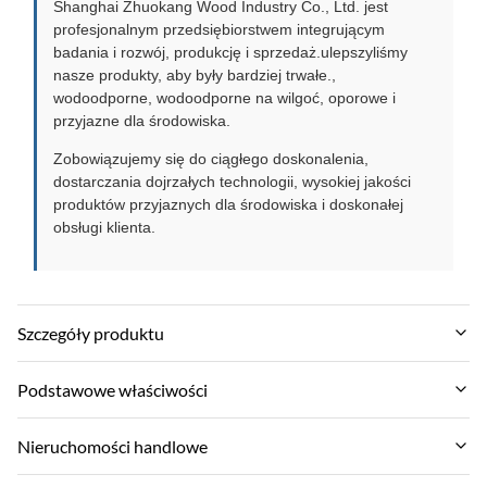
Shanghai Zhuokang Wood Industry Co., Ltd. jest
profesjonalnym przedsiębiorstwem integrującym
badania i rozwój, produkcję i sprzedaż.ulepszyliśmy
nasze produkty, aby były bardziej trwałe.,
wodoodporne, wodoodporne na wilgoć, oporowe i
przyjazne dla środowiska.
Zobowiązujemy się do ciągłego doskonalenia,
dostarczania dojrzałych technologii, wysokiej jakości
produktów przyjaznych dla środowiska i doskonałej
obsługi klienta.
Szczegóły produktu
Material:
Podstawowe właściwości
Drewno-plastyczne materiały środowiskowe
Nazwa marki:
Nieruchomości handlowe
Feature:
zhuokang
Wodoodporne i ognioodporne odporne na wilgoć