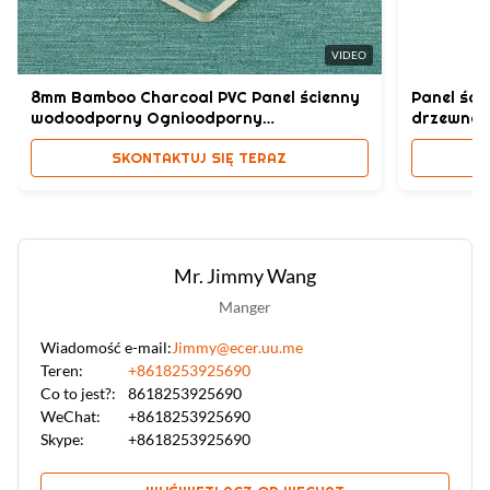
Dekoracja wnętrz Płyty do formowania z PVC
,
WPC Panel sieci OEM ODM
,
Płyty do formowania PVC OEM ODM
VIDEO
8mm Bamboo Charcoal PVC Panel ścienny
Panel śc
wodoodporny Ognioodporny
drzewneg
1220x2440mm
1220x244
SKONTAKTUJ SIĘ TERAZ
Mr. Jimmy Wang
Manger
Wiadomość e-mail:
Jimmy@ecer.uu.me
Teren:
+8618253925690
Co to jest?:
8618253925690
WeChat:
+8618253925690
Skype:
+8618253925690