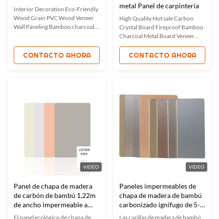
metal Panel de carpintería
Interior Decoration Eco-Friendly
Wood Grain PVC Wood Veneer
High Quality Hot sale Carbon
Wall Paneling Bamboo charcoal
Crystal Board Fireproof Bamboo
fiber wood finish is a wall home
Charcoal Metal Board Veneer​
decorating material. Wood
Waterproof decorative metal
veneer is made from bamboo
panels made from bamboo
CONTACTO AHORA
CONTACTO AHORA
charcoal wood as a substrate,
charcoal are a combination of
dusted, glued, heated and
craftsmanship and innovation.
laminated. Wood veneer using
Bamboo charcoal decorative
PUR hot melt adhesive. PUR hot
metal wall panels are carefully
melt ...
crafted with attention to detail
and can ...
VIDEO
VIDEO
Panel de chapa de madera
Paneles impermeables de
de carbón de bambú 1,22m
chapa de madera de bambú
de ancho impermeable a
carbonizado ignífugo de 5-8
fuego
mm
El panel ecológico de chapa de
Las carillas de madera de bambú