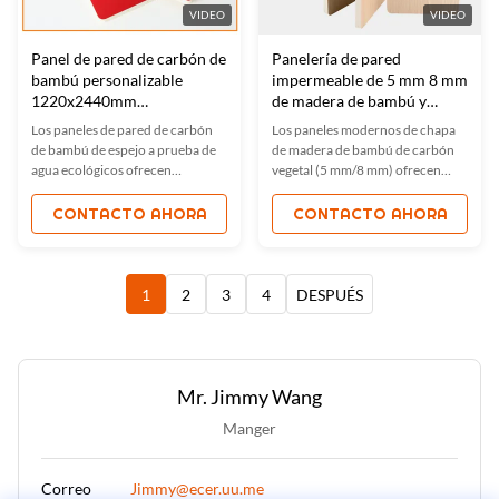
VIDEO
VIDEO
Panel de pared de carbón de
Panelería de pared
bambú personalizable
impermeable de 5 mm 8 mm
1220x2440mm
de madera de bambú y
Impermeable Ecológico
carbón
Los paneles de pared de carbón
Los paneles modernos de chapa
de bambú de espejo a prueba de
de madera de bambú de carbón
agua ecológicos ofrecen
vegetal (5 mm/8 mm) ofrecen
durabilidad, propiedades a
propiedades a prueba de agua,
prueba de moho y diseños
fuego y humedad con texturas
CONTACTO AHORA
CONTACTO AHORA
personalizables.y absorbente de
elegantes de grano de
sonidoPerfecto para hogares,
madera.Ideal para hoteles,
hoteles y oficinas.
oficinas y hogares. Certificado
ISO con opciones OEM flexibles.
1
2
3
4
DESPUÉS
Mr. Jimmy Wang
Manger
Correo
Jimmy@ecer.uu.me