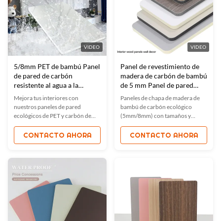
VIDEO
VIDEO
5/8mm PET de bambú Panel
Panel de revestimiento de
de pared de carbón
madera de carbón de bambú
resistente al agua a la
de 5 mm Panel de pared
humedad
impermeable de 2440 mm
Mejora tus interiores con
Paneles de chapa de madera de
nuestros paneles de pared
bambú de carbón ecológico
ecológicos de PET y carbón de
(5mm/8mm) con tamaños y
bambú, que ofrecen propiedades
colores personalizables. A prueba
impermeables, a prueba de
de fuego, impermeable y
CONTACTO AHORA
CONTACTO AHORA
humedad y resistentes al fuego.
resistente a los arañazos
Certificados ISO9001, estos
(certificado E0 / B). Ideal para
paneles flexibles ofrecen una fácil
oficinas, hoteles y
instalación y están disponibles en
hogares.Instalación fácil, flexible
varios tamaños y colores. Ideales
y con absorción de sonido,
para hogares, oficinas y espacios
soporte OEM certificado ISO
comerciales.
disponible.