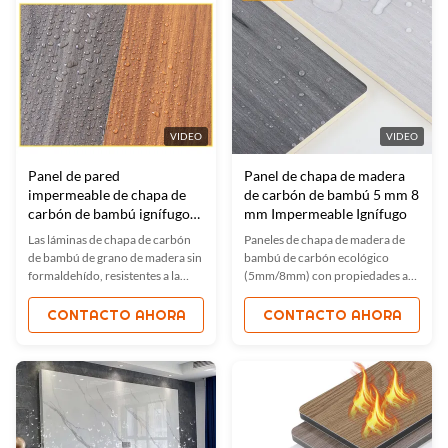
VIDEO
VIDEO
Panel de pared
Panel de chapa de madera
impermeable de chapa de
de carbón de bambú 5 mm 8
carbón de bambú ignífugo
mm Impermeable Ignífugo
1220x2440mm
Las láminas de chapa de carbón
Paneles de chapa de madera de
de bambú de grano de madera sin
bambú de carbón ecológico
formaldehído, resistentes a la
(5mm/8mm) con propiedades a
llama, ofrecen soluciones
prueba de agua, fuego y
impermeables, ignífugas y
humedad. Diseño moderno,
CONTACTO AHORA
CONTACTO AHORA
ecológicas para interiores.con
colores y tamaños
fácil instalación para
personalizables. Ideal para
hotelesCombina la estética
interiores / exteriores.Certificado
natural con las características de
ISO, fácil de instalar, duradero y
seguridad avanzadas.
ligero, adecuado para hogares,
oficinas, hoteles y más.