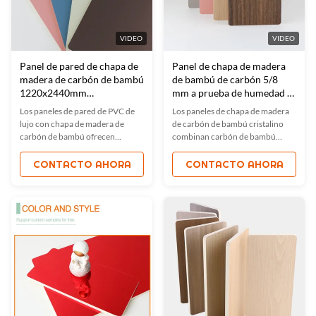
VIDEO
VIDEO
Panel de pared de chapa de
Panel de chapa de madera
madera de carbón de bambú
de bambú de carbón 5/8
1220x2440mm
mm a prueba de humedad a
impermeable a fuego
prueba de fuego
Los paneles de pared de PVC de
Los paneles de chapa de madera
lujo con chapa de madera de
de carbón de bambú cristalino
carbón de bambú ofrecen
combinan carbón de bambú
protección impermeable, ignífuga
ecológico con propiedades
y a prueba de humedad. Ideales
ignífugas, impermeables y a
CONTACTO AHORA
CONTACTO AHORA
para hoteles, villas y oficinas,
prueba de humedad. Ideales para
cuentan con una fácil instalación,
interiores modernos, estos
materiales ecológicos y colores
paneles ofrecen una fácil
personalizables. Certificados con
instalación, resistencia al moho y
ISO9001, ISO45001 e ISO14001
colores personalizables.
para garantizar la calidad.
Certificados con ISO9001,
ISO45001 e ISO14001, son
perfectos para hogares, oficinas y
espacios comerciales.