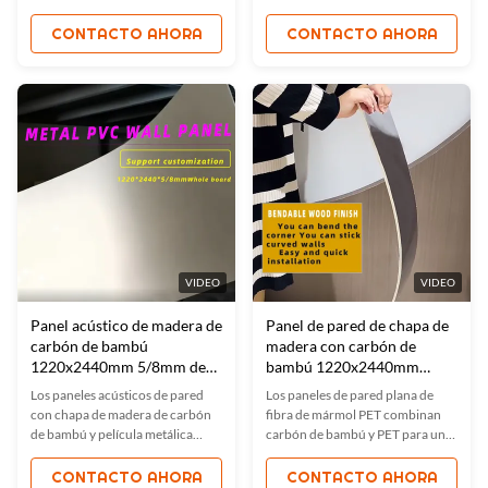
bambú. Inodoro, ignífugo y
de pared combina carbón de
resistente a la humedad para uso
bambú ecológico con espejo de
CONTACTO AHORA
CONTACTO AHORA
en interiores / exteriores. colores
PET para un acabado moderno y
y tamaños personalizados
duradero.y a prueba de humedad,
disponibles. Instalación fácil,No
es ideal para hoteles, oficinas y
se necesitan
hogares. Tamaños y colores
herramientas.Calidad certificada
personalizados disponibles.
ISO, ideal para hoteles, oficinas y
Certificado ISO9001 para
más.
garantizar la calidad.
VIDEO
VIDEO
Panel acústico de madera de
Panel de pared de chapa de
carbón de bambú
madera con carbón de
1220x2440mm 5/8mm de
bambú 1220x2440mm
espesor
Color personalizado
Los paneles acústicos de pared
Los paneles de pared plana de
con chapa de madera de carbón
fibra de mármol PET combinan
de bambú y película metálica
carbón de bambú y PET para un
combinan durabilidad,
acabado brillante y
sostenibilidad y elegancia. Con
duradero.Ideal para hoteles,
CONTACTO AHORA
CONTACTO AHORA