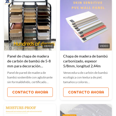
y espacios comerciales. Calidad
personalizables, fácil de instalar,
certificada ISO con opciones
ideal para hogares, oficinas,
OEM disponibles.
hoteles, sostenible y duradero.
VIDEO
VIDEO
Panel de chapa de madera
Chapa de madera de bambú
de carbón de bambú de 5-8
carbonizado, espesor
mm para decoración
5/8mm, longitud 2,44m
interior
Panel de pared de madera de
Venecedura de carbón de bambú
bambú sostenible con aglutinante
ecológica con textura de piel,
sin formaldehído, certificado
tamaños y colores
ISO9001. Cuenta con
personalizables (2.44-3.6m).Ideal
propiedades impermeables,
para hoteles, oficinas y hogares.
CONTACTO AHORA
CONTACTO AHORA
ignífugas y neutralizadoras de
olores. Tamaños/colores
personalizados, fácil instalación,
ideal para hoteles, oficinas y
hogares. OEM/ODM disponible.