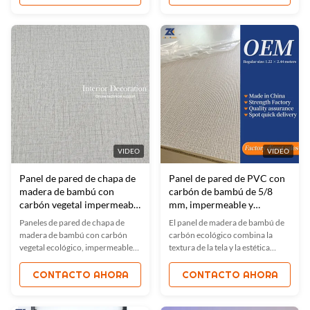
propiedades impermeables,
oficinas y residencias. respetuoso
ignífugas y de absorción de
con el medio ambiente, libre de
sonido, estos paneles son ideales
formaldehído, fácil de instalar.
para hoteles, oficinas y hogares.
Tamaños y colores
personalizados disponibles, con
certificación ISO9001. Fácil
instalación y diseño ecológico.
VIDEO
VIDEO
Panel de pared de chapa de
Panel de pared de PVC con
madera de bambú con
carbón de bambú de 5/8
carbón vegetal impermeable
mm, impermeable y
1220x2440mm
resistente al fuego
Paneles de pared de chapa de
El panel de madera de bambú de
madera de bambú con carbón
carbón ecológico combina la
vegetal ecológico, impermeables,
textura de la tela y la estética
con características de resistencia
natural para interiores elegantes.
a la humedad, al fuego y de
a prueba de agua, a prueba de
CONTACTO AHORA
CONTACTO AHORA
absorción de sonido. Fáciles de
fuego, a prueba de humedad y
instalar, colores personalizables y
absorción de sonido. certificado
adecuados para hogares, oficinas
ISO9001,Tamaños