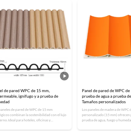
 mantenimiento y materiales ecológicos.
el de pared WPC de 15 mm,
Panel de pared de WPC de
ermeable, ignífugo y a prueba de
prueba de agua a prueba d
edad
Tamaños personalizados
paneles de pared de WPC de 15 mm
Los paneles de madera de WPC 
ógicos combinan la sostenibilidad con el lujo
personalizado (15 mm) ofrecen 
rno.Ideal para hoteles, oficinas y
prueba de agua, fuego y humeda
dencias.
ISO9001, ecológico y personali
interiores de lujo modernos.Idea