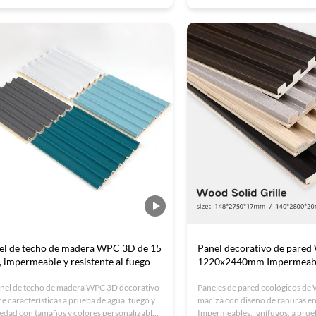
ógicos y tamaños personalizables. Ideal para
casas.
nas, hoteles e interiores de lujo. Certificado
con opciones OEM disponibles.
el de techo de madera WPC 3D de 15
Panel decorativo de pare
 impermeable y resistente al fuego
1220x2440mm Impermeabl
anel de techo de madera WPC 3D decorativo
Paneles de pared ecológicos de
ce características a prueba de agua, fuego y
maciza con diseño de ranuras en r
dad con tamaños y colores personalizables.
Impermeables, ignífugos, a pru