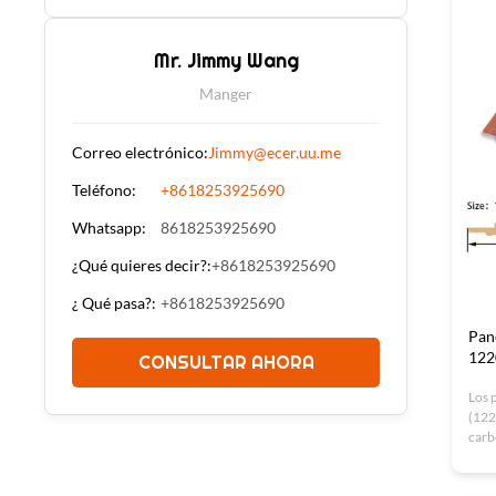
hote
solu
Mr. Jimmy Wang
Manger
Correo electrónico:
Jimmy@ecer.uu.me
Teléfono:
+8618253925690
Whatsapp:
8618253925690
¿Qué quieres decir?:
+8618253925690
¿ Qué pasa?:
+8618253925690
Pan
122
CONSULTAR AHORA
Los 
(122
carb
a pr
inter