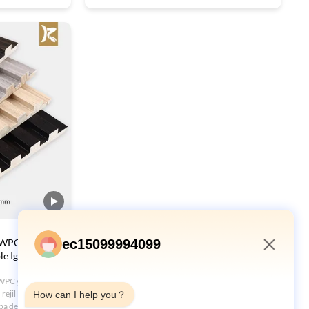
ISO9001.Tamaños/colores personalizables, y
diseño de lujo moderno para hoteles, oficinas y
más.
ec15099994099
d WPC
e Ignífugo
2:52 AM
 WPC y madera
ejilla.
How can I help you？
eba de humedad y