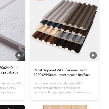
1220x2440mm
Panel de pared WPC personalizado
a a prueba de
1220x2440mm Impermeable Ignífugo
s premium de WPC
Los paneles decorativos de pared WPC
agua, fuego y
personalizados ofrecen propiedades
elegantes.y su
impermeables, ignífugas y anticorrosivas para
s para
aplicaciones interiores duraderas. Fabricados
14001) con
con compuesto de madera y plástico (WPC)
ecológico, estos paneles cuentan con fácil