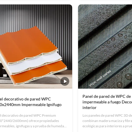
oficinas y hogares con una vida 
años.
Panel de pared de WPC d
el decorativo de pared WPC
impermeable a fuego Deco
0x2440mm Impermeable Ignífugo
interior
l decorativo de pared WPC Premium
Los paneles de pared WPC 3D de
0*2440/2600mm) ofrece propiedades
combinan madera maciza y fibr
rmeables, ignífugas y a prueba de humedad.
ecológicas para interiores a pru
ta con fácil instalación, materiales
fuego y humedad.Ideal para ofici