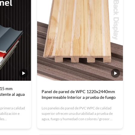
instalación, alta densidad y cualidades de
absorción de sonido. Ideales para hoteles,
oficinas y espacios comerciales con tamaños y
diseños personalizables. Calidad certificada ISO
con opciones OEM disponibles.
e 15 mm
Panel de pared de WPC 1220x2440mm
stente al agua
Impermeable Interior a prueba de fuego
 primera calidad
Los paneles de pared de PVC WPC de calidad
bilización e
superior ofrecen una durabilidad a prueba de
les
agua, fuego y humedad con colores / grosor
s modernos con
personalizables.oficinas y espacios
ación.
comercialesCertificado ISO con opciones OEM