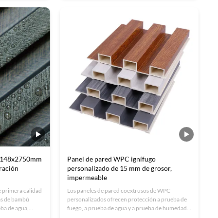
útil de más de 30
sostenible.Ideal para oficinas, hoteles e
interiores. Soluciones OEM/ODM certificadas
por ISO.
e 148x2750mm
Panel de pared WPC ignífugo
ración
personalizado de 15 mm de grosor,
impermeable
 primera calidad
Los paneles de pared coextrusos de WPC
as de bambú
personalizados ofrecen protección a prueba de
eba de agua,
fuego, a prueba de agua y a prueba de humedad
nas, hoteles y
con durabilidad certificada