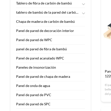
Tablero de fibra de carbón de bambú
Materiales de construcción no peligrosos
tablero de bambú de la pared del carbón de leña
Edificio apto para THR
Tablero de fibra de carbón vegetal
Carbón de bambú
Chapa de madera de carbón de bambú
Materiales de construcción THR
Panel de pared de decoración interior
Panel de pared de WPC
panel de pared de fibra de bambú
Panel de pared acanalado WPC
Paneles de insonorización
Pan
122
Panel de pared de chapa de madera
El p
Panel de onda de agua
bell
del 
Panel de pared de PVC
idea
Tama
Panel de pared de SPC
calid