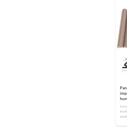
bajo
Pan
imp
hum
Los 
ecol
mode
resi