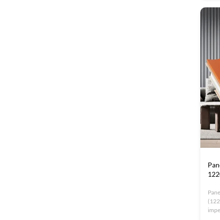
Pan
122
Pane
(122
impe
Cuen