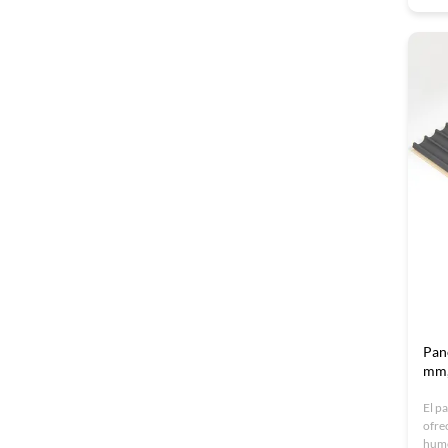
ecol
ofici
ISO 
Pan
mm,
El p
ofre
hume