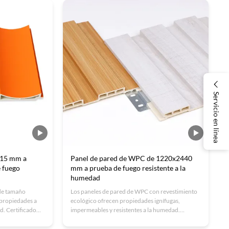
disponibles.
Servicio en línea
 15 mm a
Panel de pared de WPC de 1220x2440
e fuego
mm a prueba de fuego resistente a la
humedad
de tamaño
Los paneles de pared de WPC con revestimiento
propiedades a
ecológico ofrecen propiedades ignífugas,
d. Certificado
impermeables y resistentes a la humedad.
zable para
Tamaños / colores personalizados disponibles.
l para hoteles,
Instalación fácil, bajo mantenimiento y material