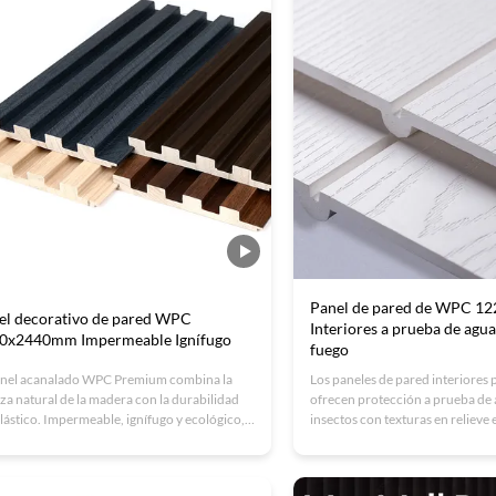
Panel de pared de WPC 
el decorativo de pared WPC
Interiores a prueba de agu
0x2440mm Impermeable Ignífugo
fuego
anel acanalado WPC Premium combina la
Los paneles de pared interiore
eza natural de la madera con la durabilidad
ofrecen protección a prueba de 
plástico. Impermeable, ignífugo y ecológico,
insectos con texturas en relieve 
l para revestimientos interiores/exteriores.
fácil instalación los hacen ideale
ños personalizados, fácil instalación y
oficinas.Certificado (ISO9001/
ad certificada ISO. Perfecto para oficinas,
opciones OEM disponibles.