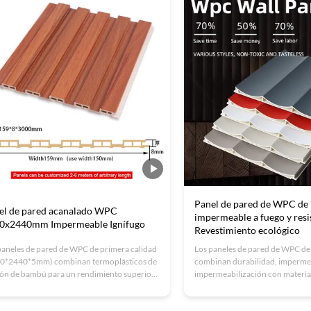
les y espacios comerciales que buscan
ciones elegantes y de bajo mantenimiento.
Panel de pared de WPC d
el de pared acanalado WPC
impermeable a fuego y resi
0x2440mm Impermeable Ignífugo
Revestimiento ecológico
paneles de pared de WPC de primera calidad
Los paneles de pared de WPC de
0*2440*5mm) combinan termoplásticos de
combinan durabilidad, impermea
ón de bambú para un rendimiento superior
impermeabilización con materia
ueba de agua, fuego y humedad.Ideal para
ecológicos.oficinas y interiore
iores con alta humedad y fácil instalación,
reducción de ruido y fácil instal