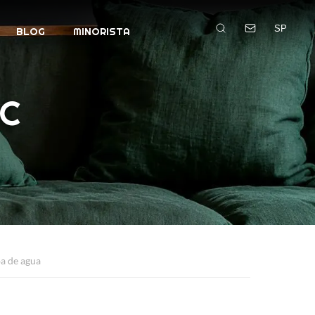
SP
BLOG
MINORISTA
PC
a de agua