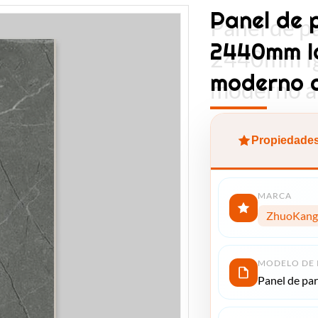
Panel de
Panel de 
2440mm Ig
2440mm Ig
moderno 
moderno a
Propiedades
MARCA
ZhuoKang
MODELO DE
Panel de pa