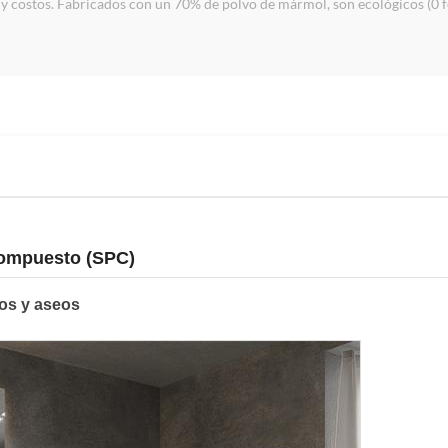
 y costos. Fabricados con un 70% de polvo de mármol, son ecológicos (0 fo
 compuesto (SPC)
os y aseos