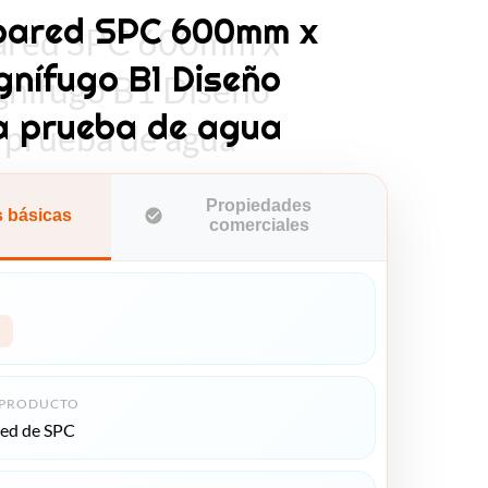
 pared SPC 600mm x
pared SPC 600mm x
nífugo B1 Diseño
nífugo B1 Diseño
a prueba de agua
 prueba de agua
Propiedades
 básicas
comerciales
 PRODUCTO
red de SPC