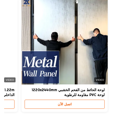
Fire Ratin
B
Water Resistance
عم
Styl
وردن
High Ligh
حة الحائط SPC الحمام
,
لوحة الحائط SPC المرحاض
,
حة الحائط SPC
VIDEO
VIDEO
لوحة الحائط من الفحم الخشبي 1220x2440mm
لوحة PVC مقاومة للرطوبة
الداخلي
اتصل الآن