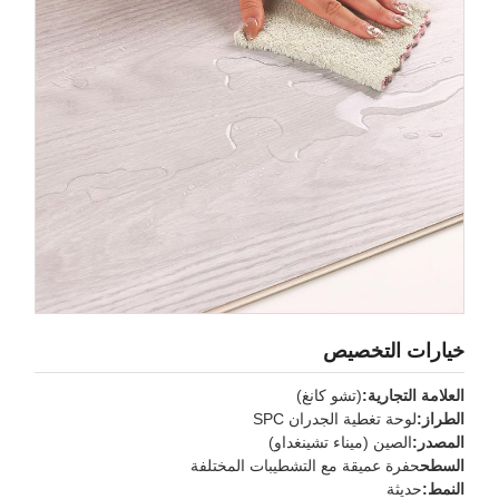
يارات التخصيص
لعلامة التجارية:
(تشو كانغ)
لطراز:
لوحة تغطية الجدران SPC
لمصدر:
الصين (ميناء تشينغداو)
لسطح
حفرة عميقة مع التشطيبات المختلفة
لنمط:
حديثة