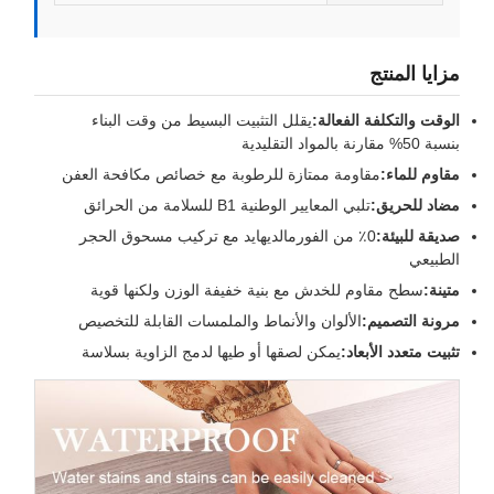
زايا المنتج
لوقت والتكلفة الفعالة:
يقلل التثبيت البسيط من وقت البناء
نسبة 50% مقارنة بالمواد التقليدية
قاوم للماء:
مقاومة ممتازة للرطوبة مع خصائص مكافحة العفن
ضاد للحريق:
تلبي المعايير الوطنية B1 للسلامة من الحرائق
ديقة للبيئة:
0٪ من الفورمالديهايد مع تركيب مسحوق الحجر
لطبيعي
تينة:
سطح مقاوم للخدش مع بنية خفيفة الوزن ولكنها قوية
رونة التصميم:
الألوان والأنماط والملمسات القابلة للتخصيص
ثبيت متعدد الأبعاد:
يمكن لصقها أو طيها لدمج الزاوية بسلاسة