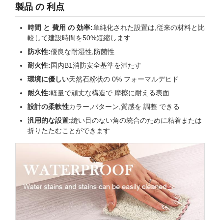
製品 の 利点
時間 と 費用 の 効率:
単純化された設置は,従来の材料と比
較して建設時間を50%短縮します
防水性:
優良な耐湿性,防菌性
耐火性:
国内B1消防安全基準を満たす
環境に優しい
天然石粉状の 0% フォーマルデヒド
耐久性:
軽量で頑丈な構造で 摩擦に耐える表面
設計の柔軟性
カラー,パターン,質感を 調整 できる
汎用的な設置:
縫い目のない角の統合のために粘着または
折りたたむことができます