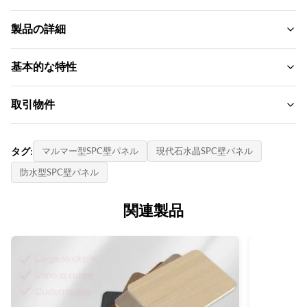
製品の詳細
Size:
基本的な特性
600mm*2440mm
ブランド名:
取引物件
Port:
ZhuoKang
清港港
MOQ:
製品モデル:
タグ:
マルマー型SPC壁パネル
現代石水晶SPC壁パネル
Length:
500-600㎡
SPCウォールパネル
3000mmまたはカスタマイズ
防水型SPC壁パネル
決済方法:
証明書:
Durability:
LC、T/T
関連製品
SGS
高い
供給能力:
原産国:
Material:
1日あたり6000メートル
中国
ストーンプラスチック複合材
Fire Rating:
B1