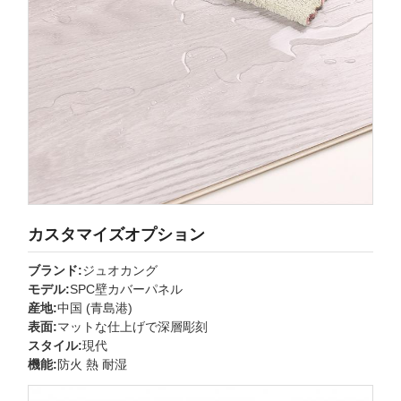
カスタマイズオプション
ブランド:
ジュオカング
モデル:
SPC壁カバーパネル
産地:
中国 (青島港)
表面:
マットな仕上げで深層彫刻
スタイル:
現代
機能:
防火 熱 耐湿