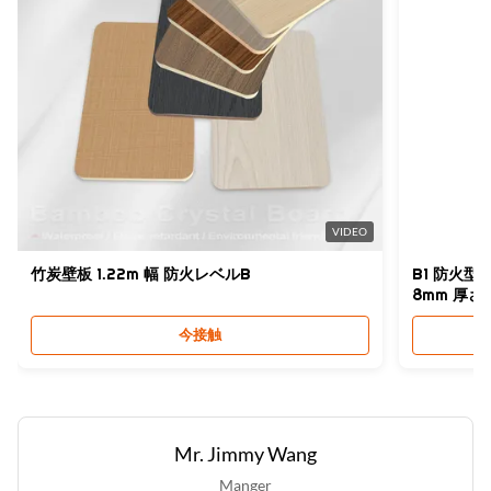
Water Resistance:
はい
Style:
モーデン
High Light:
バスルームSPC壁パネル
,
トイレのSPC壁パネル
,
VIDEO
偽造型タイル設計SPC壁パネル
竹炭壁板 1.22m 幅 防火レベルB
B1 防火型S
8mm 厚さ
今接触
Mr. Jimmy Wang
Manger