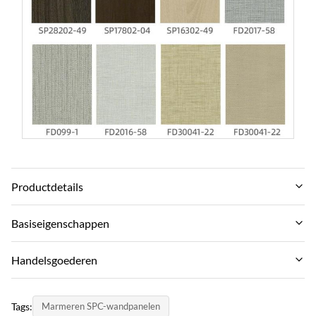
Productdetails
Size:
Basiseigenschappen
600 mm*2440 mm
Merknaam:
Handelsgoederen
Port:
ZhuoKang
Qingdao -poort
MOQ:
Productmodel:
Tags:
Marmeren SPC-wandpanelen
500-600㎡
Length: