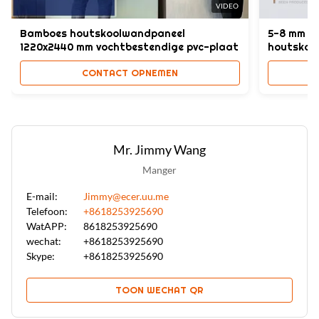
VIDEO
Bamboes houtskoolwandpaneel
5-8 mm w
1220x2440 mm vochtbestendige pvc-plaat
houtskool
CONTACT OPNEMEN
Mr. Jimmy Wang
Manger
E-mail:
Jimmy@ecer.uu.me
Telefoon:
+8618253925690
WatAPP:
8618253925690
wechat:
+8618253925690
Skype:
+8618253925690
TOON WECHAT QR