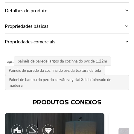
Detalhes do produto
Material:
Propriedades básicas
Carvão de bambu, fibra de madeira de bambu
Nome da marca:
Propriedades comerciais
Product Name:
ZhuoKang
Painel de parede de PVC, painel de parede decorativo
MOQ:
Modelo do Produto:
Tags:
painéis de parede largos da cozinha do pvc de 1.22m
Negociar
Feature:
1220*2440*5mm/8mm
Painéis de parede da cozinha do pvc da textura da tela
Eco-amigável, à prova d'água+ecológico, à prova de umidade
Preço unitário:
Certificado:
Painel de bambu do pvc do carvão vegetal 3d do folheado de
Negotiate
Packing:
madeira
ISO9001
Embalado por caixa e palete
Método de pagamento:
País de Origem:
PRODUTOS CONEXOS
L/C,T/T
Function:
China
Impermeável, à prova de fogo
Capacidade de abastecimento:
6000 metros por dia
Application:
Casas interiores, decoração de parede interior e exterior, escola,