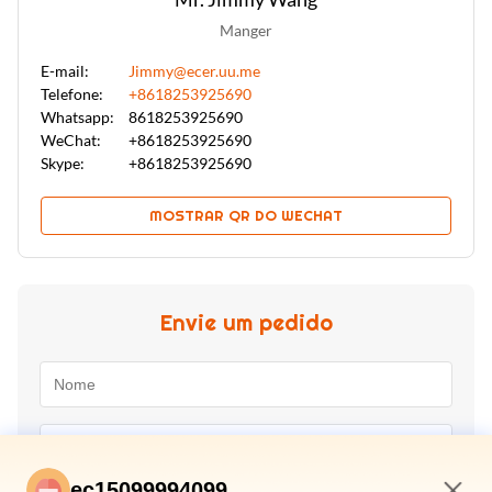
Manger
E-mail:
Jimmy@ecer.uu.me
Telefone:
+8618253925690
Whatsapp:
8618253925690
WeChat:
+8618253925690
Skype:
+8618253925690
MOSTRAR QR DO WECHAT
Envie um pedido
ec15099994099