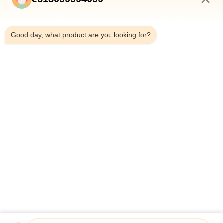
4:02 PM
Good day, what product are you looking for?
Submeter
CASA
PRODUTOS
QUEM SOMOS
CONTROLE DE QUALIDADE
FÁBRICA
NOTÍCIAS
TODOS OS CASOS
BLOG
FALE CONOSCO