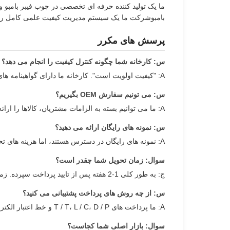
ما یک تولید کننده حرفه ای تخصصی در چوب فیبر بامبو ور
بامبوشرکت ما یک سیستم مدیریت کیفیت علمی کامل را
پرسش های مکرر
س: کارخانه شما چگونه کنترل کیفیت را انجام می دهد؟
A: "کیفیت اولویت است". کارخانه ما دارای گواهینامه های ISO9001، ISO45001 و ISO14001 است.
س: می تونیم سفارش OEM بگیریم؟
A: ما می توانیم بسته به الزامات مشتریان، کالاها را ارائه یا تامین کنیم.
س: نمونه های رایگان ارائه می دهید؟
A: نمونه های رایگان در دسترس هستند، اما هزینه های تحویل توسط مشتری پرداخت می شود.
سوال: زمان تحویل شما چقدر است؟
ج: به طور کلی 1-2 هفته پس از تایید پرداخت سپرده. زمان خاص بستگی به موارد سفارش و کمیت دارد.
س: از چه روش های پرداخت پشتیبانی می کنید؟
A: ما پرداخت های T / T، L / C، D / P و خط اعتبار الکترونیکی را قبول می کنیم.
سوال: بازار اصلی شما کجاست؟