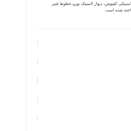
پلاستیکی کفپوش، دیوار لاستیک بورډ،خطوط فیبر
اخته شده است.