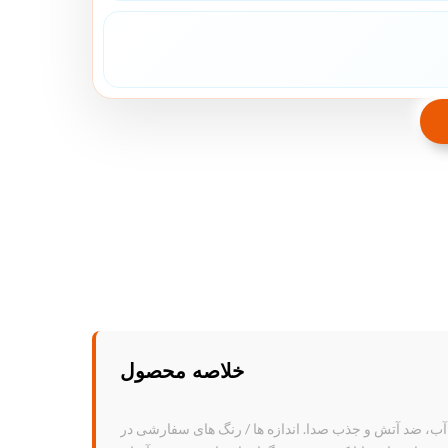
خلاصه محصول
د رطوبت، ضد آب، ضد آتش و جذب صدا. اندازه ها / رنگ های سفارشی در