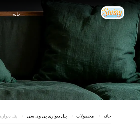
خانه
م
خانه
محصولات
پنل دیواری پی وی سی
پنل دیواری 5 میلی متری بامبو زغال سنگ PVC ضد رطوبت انعط