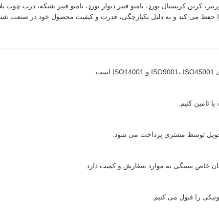
نیر، کربن کریستال بورډ، بامبو فیبر دیوار بورډ، بامبو فیبر شبکه، درب چوب 
 حفظ می کند و به دلیل یکپارچگی، قدرت و کیفیت محصول خود در صنعت شن