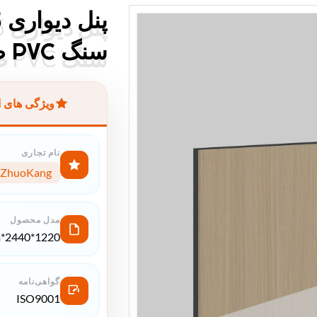
سنگ PVC ضد رطوبت انعطاف پذیر
سنگ PVC ضد رطوبت انعطاف پذیر
ویژگی های 
نام تجاری
ZhuoKang
مدل محصول
1220*2440*5mm/8mm
گواهی‌نامه
ISO9001