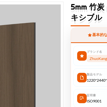
5mm 竹炭
5mm 竹炭
キシブル
キシブル
基本的
ブランド名
ZhuoKang
製品モデル
1220*2440
証明書
ISO9001