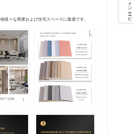
オ
ン
ラ
イ
ン
サ
ービ
の他様々な商業および住宅スペースに最適です。