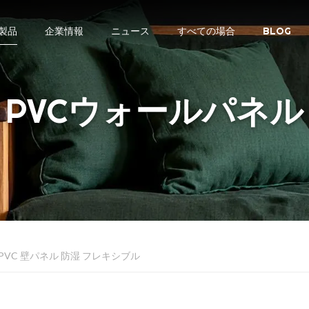
製品
企業情報
ニュース
すべての場合
BLOG
PVCウォールパネル
 PVC 壁パネル 防湿 フレキシブル