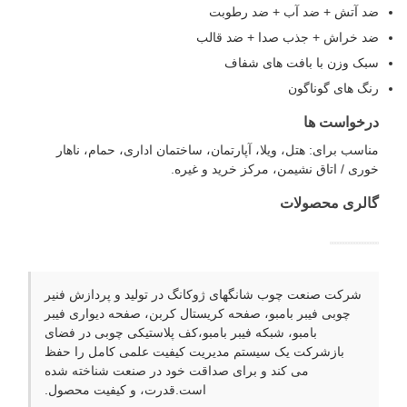
د آتش + ضد آب + ضد رطوبت
د خراش + جذب صدا + ضد قالب
بک وزن با بافت های شفاف
نگ های گوناگون
رخواست ها
ناسب برای: هتل، ویلا، آپارتمان، ساختمان اداری، حمام، ناهار
وری / اتاق نشیمن، مرکز خرید و غیره.
الری محصولات
شرکت صنعت چوب شانگهای ژوکانگ در تولید و پردازش فنیر
چوبی فیبر بامبو، صفحه کریستال کربن، صفحه دیواری فیبر
بامبو، شبکه فیبر بامبو،کف پلاستیکی چوبی در فضای
بازشرکت یک سیستم مدیریت کیفیت علمی کامل را حفظ
می کند و برای صداقت خود در صنعت شناخته شده
است.قدرت، و کیفیت محصول.