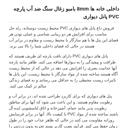
داخلی خانه ها 8mm بامبو زغال سنگ ضد آب پارچه
PV پانل دیواری
فروش داغ پانل های دیواری PVC محیط زیست دوستانه، راه حل
مناسب برای افزایش هر دو زیبایی شناسی و عملی بودن هر
فضای.این پنل ها با هم سازگار با محیط زیست و مقاوم در برابر آب
هستند در حالی که فضای داخلی شما را بالا می برند.
پانل های دیواری PVC دارای بافت پارچه ای ظریف هستند که
ظرافت و پیچیدگی را به دیوارها اضافه می کنند. ظاهر مانند پارچه
آنها جذابیت بصری را افزایش می دهد در حالی که از محیط زیست
آگاه هستند.ساخته شده از مواد سازگار با محیط زیست، این پانل ها
تاثیرات زیست محیطی را به حداقل می رسانند و به فضای زندگی
سالم تر کمک می کنند.
پنل های دیواری که برای کاربرد طراحی شده اند، در برابر آب و
رطوبت مقاوم هستند، و این باعث می شود که آنها برای مناطق
رطوبت پذیر مانند حمام، آشپزخانه و اتاق لباسشویی ایده آل
باشند.ساخته شده از مواد PVC با کیفیت بالا، آنها در برابر فرسایش
روزانه مقاومت می کنند در حالی که ظاهر جذاب خود را در طول
زمان حفظ می کنند. فرآیند نصب کاربر پسند تجربه بدون دردسر را