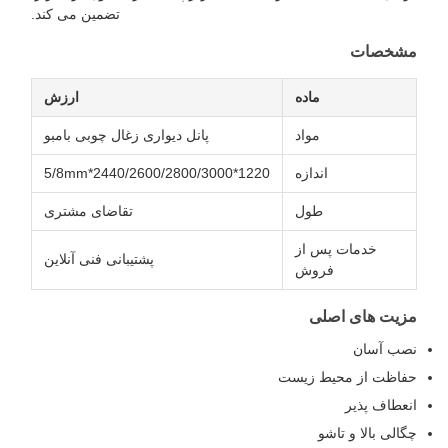
تضمین می کند.
شخصات
ماده
ارزش
مواد
پانل دیواری زغال چوبی بامبو
اندازه
1220*2440/2600/2800/3000*5/8mm
طول
تقاضای مشتری
خدمات پس از
پشتیبانی فنی آنلاین
فروش
زیت های اصلی
صب آسان
فاظت از محیط زیست
نعطاف پذیر
گالی بالا و تاشو