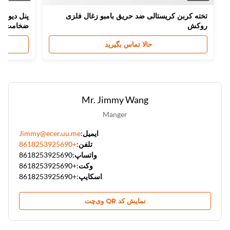
تخته کربن کریستالی ضد حریق بامبو زغال فلزی
روکش
ضخامت اندازه ق
حالا تماس بگیرید
Mr. Jimmy Wang
Manger
ایمیل:
Jimmy@ecer.uu.me
تلفن:
+8618253925690
واتساپ:
8618253925690
وکت:
+8618253925690
اسکایپ:
+8618253925690
نمایش کد QR وی‌چت