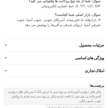
وال: شما از چه نوع پرداخت ها پشتیبانی می کنید؟
A: T/T، L/C، D/، خط اعتباری الکترونیکی
وال: بازار اصلی شما کجاست؟
A: بازارهای ما خاورمیانه، آمریکای جنوبی، جنوب آسیا، جنوب
رقی آسیا، اروپای شرقی و آفریقا را پوشش می دهد.
ئیات محصول
Materia
ژگی های اساسی
ال بامبو ، فیبر چوب بامبو
م تجاری:
اک تجاری
Product Name
ZhuoKan
دیواری PVC ، صفحه دیواری تزئینی
دار تولیدی:
دل محصول:
سب‌ها:
ذاکره کنید
Feature
1220*2440*5mm
پانل های دیواری آشپزخانه پی وی سی با عرض 1.22 متر,پانل های دیواری
ازگار با محیط زیست ، ضد آب+سازگار با محیط زیست ، ضد رطوبت
شپزخانه پی وی سی با بافت پارچه,پانل پی وی سی سه بعدی با روکش
یمت واحد:
اهی‌نامه:
وب بامبو زغالی
Negotiat
Packing
ISO900