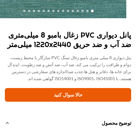
پانل دیواری PVC زغال بامبو 8 میلی‌متری
آب و ضد حریق 1220x2440 میلی‌متر
پنل دیواری 8 میلی متری بامبو زغال سنگ PVC سازگار با محیط زیست،
م و ظرافت را ترکیب می کند. ضد آب، ضد آتش و ضد رطوبت، ایده آل
ی خانه ها، دفاتر و هتل ها.جذب صدااندازه های سفارشی در دسترس
ISO9001، IS و ISO14001 گواهی شده اند.
حالا سوال کنيد
ضیح محصول