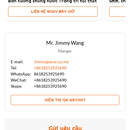
Bàn tường chống nước Trang trí nội thất
5mm, chố
LIÊN HỆ NGAY BÂY GIỜ
Mr. Jimmy Wang
Manger
E-mail:
Jimmy@ecer.uu.me
Tel:
+8618253925690
WhatsApp:
8618253925690
WeChat:
+8618253925690
Skype:
+8618253925690
HIỂN THỊ QR WECHAT
Gửi yêu cầu