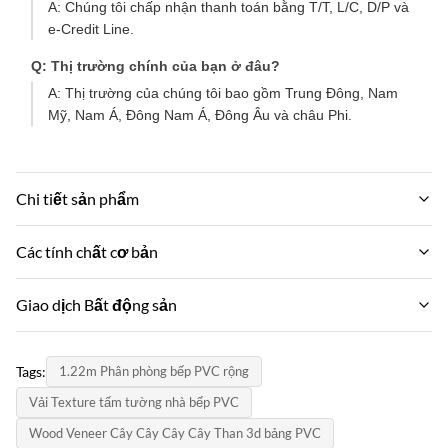
A: Chúng tôi chấp nhận thanh toán bằng T/T, L/C, D/P và
e-Credit Line.
Q: Thị trường chính của bạn ở đâu?
A: Thị trường của chúng tôi bao gồm Trung Đông, Nam
Mỹ, Nam Á, Đông Nam Á, Đông Âu và châu Phi.
Chi tiết sản phẩm
Material:
Các tính chất cơ bản
Than tre
Tên thương hiệu:
Giao dịch Bất động sản
Function:
ZhuoKang
Chống ẩm, không thấm nước,
MOQ:
Mô hình sản phẩm:
Tags:
1.22m Phân phòng bếp PVC rộng
Thương lượng
Color:
1220*2440*5 mm/8 mm
khác nhau và tùy chỉnh
Vải Texture tấm tường nhà bếp PVC
đơn giá:
chứng chỉ:
Wood Veneer Cây Cây Cây Cây Than 3d bảng PVC
Negotiate
Style: