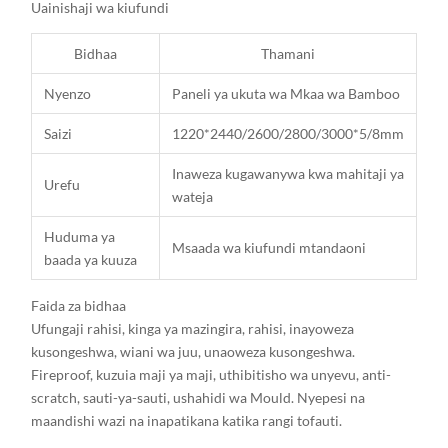
Uainishaji wa kiufundi
Bidhaa
Thamani
Nyenzo
Paneli ya ukuta wa Mkaa wa Bamboo
Saizi
1220*2440/2600/2800/3000*5/8mm
Inaweza kugawanywa kwa mahitaji ya
Urefu
wateja
Huduma ya
Msaada wa kiufundi mtandaoni
baada ya kuuza
Faida za bidhaa
Ufungaji rahisi, kinga ya mazingira, rahisi, inayoweza
kusongeshwa, wiani wa juu, unaoweza kusongeshwa.
Fireproof, kuzuia maji ya maji, uthibitisho wa unyevu, anti-
scratch, sauti-ya-sauti, ushahidi wa Mould. Nyepesi na
maandishi wazi na inapatikana katika rangi tofauti.