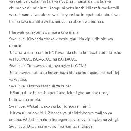
ya sketi ya ukuta, mistari ya nyuzi za mianzi, na mistari ya
chuma ya aluminium. Kampuni yetu inashikilia mfumo kamili
wa usimamizi wa ubora wa kisayansi na imepata utambuzi wa
tasnia kwa uadilifu wetu, nguvu, na ubora wa bidhaa.
Maswali yanayoulizwa mara kwa mara
Swali: Je! Kiwanda chako kinashughulikia vipi udhibiti wa
ubora?
J: "Ubora ni kipaumbele". Kiwanda chetu kimepata udhibitisho
wa ISO9001, ISO45001, na ISO14001.
Swali: Je! Tunaweza kufanya agizo la OEM?
J: Tunaweza kutoa au kusambaza bidhaa kulingana na mahitaji
ya wateja.
Swali: Je! Unatoa sampuli za bure?
J: Sampuli za bure zinapatikana, lakini gharama za utoaji
hulipwa na mteja.
Swali: Je! Wakati wako wa kujifungua ni nini?
J: Kwa ujumla wiki 1-2 baada ya uthibitisho wa malipo ya
amana. Wakati maalum inategemea vitu vya kuagiza na wingi.
Swali: Je! Unaunga mkono njia gani za malipo?