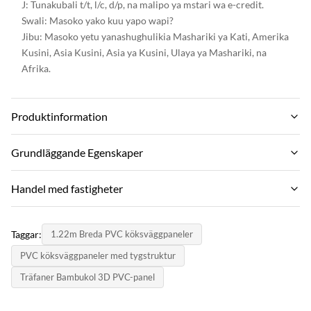
J: Tunakubali t/t, l/c, d/p, na malipo ya mstari wa e-credit.
Swali: Masoko yako kuu yapo wapi?
Jibu: Masoko yetu yanashughulikia Mashariki ya Kati, Amerika
Kusini, Asia Kusini, Asia ya Kusini, Ulaya ya Mashariki, na
Afrika.
Produktinformation
Material:
Grundläggande Egenskaper
Bamboo Charcoal ,Bamboo wood fiber
Varumärke:
Handel med fastigheter
Function:
ZhuoKang
Moisture-Proof,Waterproof,
Moq:
Mfano wa bidhaa:
Taggar:
1.22m Breda PVC köksväggpaneler
Negotiate
Color:
1220*2440*5mm/8mm
PVC köksväggpaneler med tygstruktur
various and customized
styckpris:
certifikat:
Träfaner Bambukol 3D PVC-panel
Negotiate
Style:
ISO9001
Modern,Modern & Elegant Design