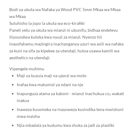
Bodi ya ukuta wa Nafaka ya Wood PVC 5mm Mkaa wa Mkaa
wa Mkaa
Suluhisho la jopo la ukuta wa eco-kirafiki
Paneli yetu ya ukuta wa mianzi ni ubunifu, bidhaa endelevu
iliyoundwa kutoka kwa nyuzi za mianzi. Nyenzo hii
inayofahamu mazingira inachanganya uzuri wa asili wa nafaka
za kuni na sifa za kipekee za utendaji, hutoa usawa kamili wa
aesthetics na utendaji.
Vipengele muhimu
Maji ya kuzuia maji na ujenzi wa moto
Inafaa kwa matumizi ya ndani na nje
Inapunguza alama ya kaboni - mianzi inachukua co₂ wakati
inakua
Inaweza kusomeka na inayoweza kusindika tena mwishoni
mwa maisha
Njia mbadala ya kudumu kwa shuka za jadi za plastiki