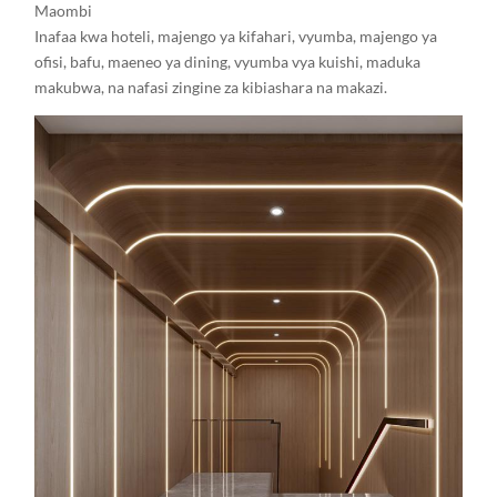
Maombi
Inafaa kwa hoteli, majengo ya kifahari, vyumba, majengo ya
ofisi, bafu, maeneo ya dining, vyumba vya kuishi, maduka
makubwa, na nafasi zingine za kibiashara na makazi.