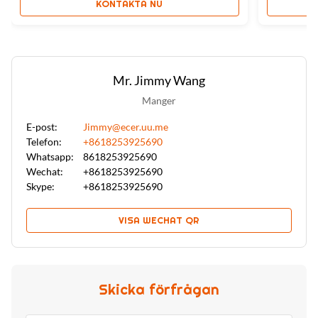
KONTAKTA NU
Mr. Jimmy Wang
Manger
E-post:
Jimmy@ecer.uu.me
Telefon:
+8618253925690
Whatsapp:
8618253925690
Wechat:
+8618253925690
Skype:
+8618253925690
VISA WECHAT QR
Skicka förfrågan