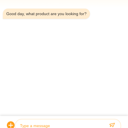
11:53 PM
Good day, what product are you looking for?
Lähetä
HOME
PRODUCTS
ABOUT US
QUALITY CONTROL
FACTORY TOUR
NEWS
ALL CASES
BLOG
CONTACT US
© 2026 Jiangsu Sunny Wall Materials Co., Ltd. All Rights Reserved.