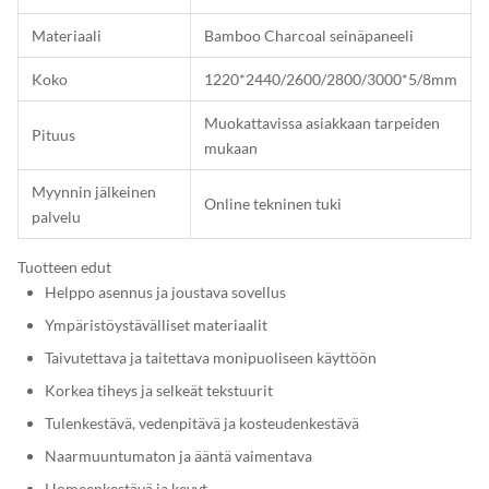
Materiaali
Bamboo Charcoal seinäpaneeli
Koko
1220*2440/2600/2800/3000*5/8mm
Muokattavissa asiakkaan tarpeiden
Pituus
mukaan
Myynnin jälkeinen
Online tekninen tuki
palvelu
Tuotteen edut
Helppo asennus ja joustava sovellus
Ympäristöystävälliset materiaalit
Taivutettava ja taitettava monipuoliseen käyttöön
Korkea tiheys ja selkeät tekstuurit
Tulenkestävä, vedenpitävä ja kosteudenkestävä
Naarmuuntumaton ja ääntä vaimentava
Homeenkestävä ja kevyt