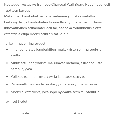
Kosteudenkestävyys Bamboo Charcoal Wall Board Puuviilupaneeli
Tuotteen kuvaus
Metallinen bambuhiiliseinäpaneelimme yhdistää metallin
kestävyyden ja bambuhiilen luonnolliset ympäristöedut. Tämä
innovatiivinen seinämateriaali tarjoaa sekä toiminnallisia että
esteettisiä etuja moderneihin sisätiloihin.
Tärkeimmät ominaisuudet
Ilmanpuhdistus bambuhiilen imukykyisten ominaisuuksien
avulla
Ainutlaatuinen yhdistelmä sulavaa metallia ja luonnollista
bambunjyvää
Poikkeuksellinen kestävyys ja kulutuskestävyys
Parannettu kosteudenkestävyys märissä ympäristöissä
Moderni estetiikka, joka sopii nykyaikaiseen muotoiluun
Tekniset tiedot
Tuote
Arvo