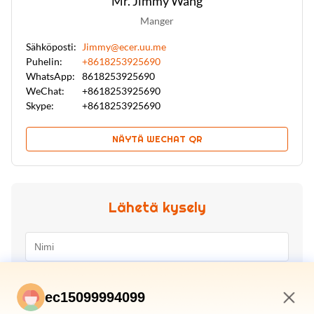
Mr. Jimmy Wang
Manger
Sähköposti:
Jimmy@ecer.uu.me
Puhelin:
+8618253925690
WhatsApp:
8618253925690
WeChat:
+8618253925690
Skype:
+8618253925690
NÄYTÄ WECHAT QR
Lähetä kysely
ec15099994099