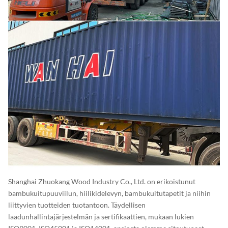
Shanghai Zhuokang Wood Industry Co., Ltd. on erikoistunut
bambukuitupuuviilun, hiilikidelevyn, bambukuitutapetit ja niihin
liittyvien tuotteiden tuotantoon. Täydellisen
laadunhallintajärjestelmän ja sertifikaattien, mukaan lukien