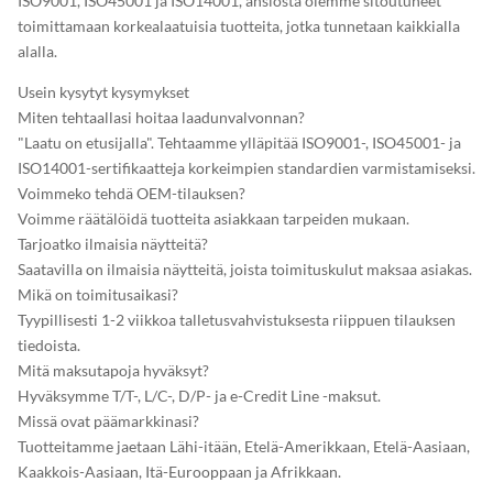
ISO9001, ISO45001 ja ISO14001, ansiosta olemme sitoutuneet
toimittamaan korkealaatuisia tuotteita, jotka tunnetaan kaikkialla
alalla.
Usein kysytyt kysymykset
Miten tehtaallasi hoitaa laadunvalvonnan?
"Laatu on etusijalla". Tehtaamme ylläpitää ISO9001-, ISO45001- ja
ISO14001-sertifikaatteja korkeimpien standardien varmistamiseksi.
Voimmeko tehdä OEM-tilauksen?
Voimme räätälöidä tuotteita asiakkaan tarpeiden mukaan.
Tarjoatko ilmaisia ​​näytteitä?
Saatavilla on ilmaisia ​​näytteitä, joista toimituskulut maksaa asiakas.
Mikä on toimitusaikasi?
Tyypillisesti 1-2 viikkoa talletusvahvistuksesta riippuen tilauksen
tiedoista.
Mitä maksutapoja hyväksyt?
Hyväksymme T/T-, L/C-, D/P- ja e-Credit Line -maksut.
Missä ovat päämarkkinasi?
Tuotteitamme jaetaan Lähi-itään, Etelä-Amerikkaan, Etelä-Aasiaan,
Kaakkois-Aasiaan, Itä-Eurooppaan ja Afrikkaan.