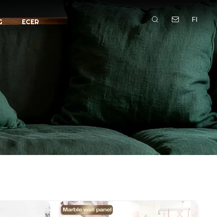
FI
G
ECER