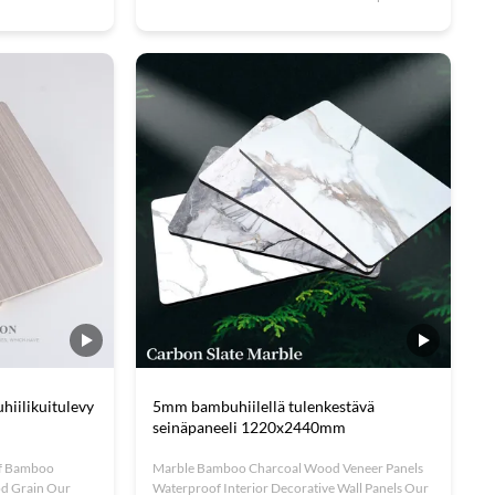
modern
new type of decorative material that combines a
materials. The
metal outer film with wood panel to create
 panel features a
unique aesthetic effects. These natural bamboo
nces any ...
charcoal environmentally ...
iilikuitulevy
5mm bambuhiilellä tulenkestävä
seinäpaneeli 1220x2440mm
of Bamboo
Marble Bamboo Charcoal Wood Veneer Panels
od Grain Our
Waterproof Interior Decorative Wall Panels Our