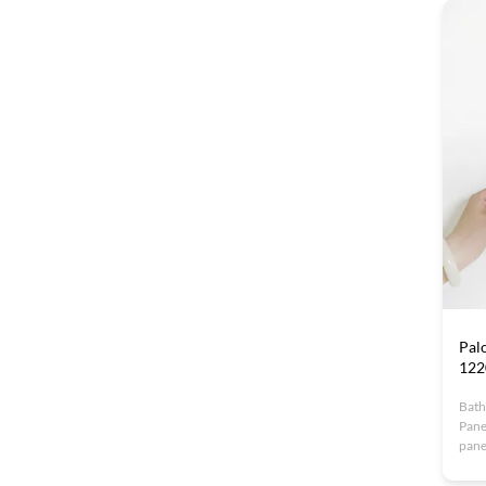
6175
and 
Pal
122
Bath
Pane
pane
are 
pane