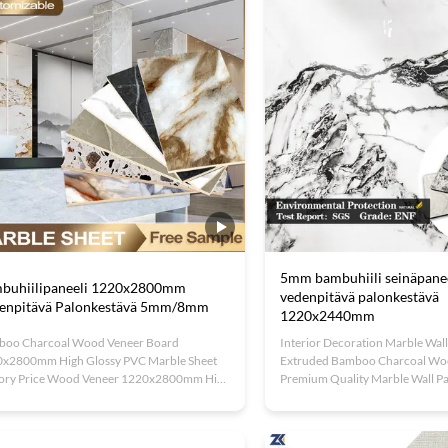
5mm bambuhiili seinäpane
buhiilipaneeli 1220x2800mm
vedenpitävä palonkestävä
enpitävä Palonkestävä 5mm/8mm
1220x2440mm
oo Charcoal Wood Veneer Board
Interior Decoration Marble Wall
x2800mm High Glossy PVC Marble Sheet
Extruded Bamboo Charcoal Wo
ory Price Wood Veneer 1220x2800mm High
Premium Quality Marble Wall Pan
sy PVC Marble Sheet Bamboo Charcoal
Decoration Our marble bamboo
d combines the luxurious charm of faux
veneer features an appearance 
le with the durability of eco-friendly
identical to natural marble. This