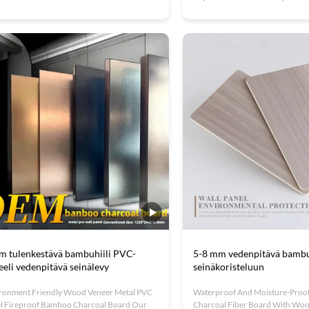
ling Our 5/8mm 1220*2440mm marble wall
charcoal wall panel combines 
ling features innovative bamboo charcoal
sophistication with sustainable 
 veneer technology. This premium wall
exquisite bamboo carbon crystal
rating material combines bamboo charcoal
unique surface texture that enha
 substrate ...
m tulenkestävä bambuhiili PVC-
5-8 mm vedenpitävä bambuh
eeli vedenpitävä seinälevy
seinäkoristeluun
ronment Friendly Wood Veneer Metal PVC
Waterproof And Moisture-Pro
l Fireproof Bamboo Charcoal Board Our
Charcoal Fiber Board With Wo