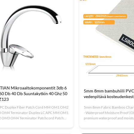
oo charcoal fibre. This innovative material
decorative material offers waterp
s ...
TIAN Mikroaaltokomponentit 3db 6
5mm 8mm bambuhiili PVC-
60 Db 40 Db Suuntakytkin 40 Ghz 50
vedenpitävä kosteudenkes
Z123
PC Duplex Fiber Patch Cord MM OM1 OM2
5mm 8mm Fabric Bamboo Charc
 OM4 Terminator Duplex LC APC MM OM1
- Waterproof Moisture Proof
 OM3 OM4 Terminator Patchcord Patch
premium waterproof and moist
e Customized White Black Yellow Length
bamboo charcoal fiberboard c
uresConnector’s design complies with IEC
practicality with sophisticated d