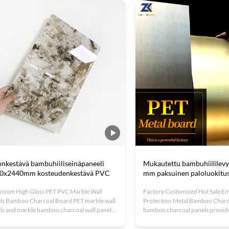
4-210 standardExtremely low insertion loss
an elegant cloth weave pattern, t
high return lossEnd-face geometry and ...
offers exceptional waterproof an
onkestävä bambuhiiliseinäpaneeli
Mukautettu bambuhiililevy,
0x2440mm kosteudenkestävä PVC
mm paksuinen paloluokitu
room High Gloss PET PVC Marble Wall
Factory Customized Hot Sale E
ls Bamboo Charcoal Board PET marble wall
Protection Metal Bamboo Charco
ls and marble bamboo charcoal wall panels
bamboo charcoal panels provide 
premium solutions for bathroom walls. These
purification for interior spaces.
ls feature a high-quality PET (polyethylene
absorb pollutants, allergens, and