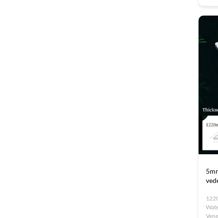
(pol
eleg
perfe
5mm
ved
1220
Wate
Vene