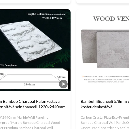
yethylene terephthalate) marble with an
elegance with practical functiona
ant bamboo charcoal wood finish, creating a
exquisite wood grain patterns, t
ct blend of functionality ...
material enhances interior ...
 Bamboo Charcoal Palonkestävä
Bambuhiilipaneeli 5/8mm 
enpitävä seinäpaneeli 1220x2440mm
kosteudenkestävä
*2440mm Marble Wall Paneling
Carbon Crystal Plate Eco-Frien
rproof Marble Bamboo Charcoal Wood
Bamboo Charcoal Wall Panels 
er Premium Bamboo Charcoal Wall
Crystal Panel eco-friendly ant