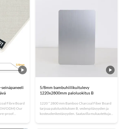
roof, ...
properties. These flexible, ...
seinäpaneeli
5/8mm bambuhiilikuitulevy
tävä
1220x2800mm paloluokitus B
oal Fibre Board
1220 * 2800 mm Bamboo Charcoal Fiber Board
 (OEM/ODM) Our
tarjoaa paloluokituksen B, vedenpitävyyden ja
ure-proof
kosteudenkestävyyden. Saatavilla mukautettuja
ombines
kokoja/värejä. Helppo asentaa,
esign. Featuring
ympäristöystävällinen ja taivutettava.