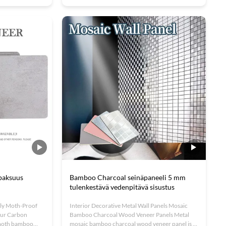
lity. Featuring
modern interior decoration. The unique blend of
his eco-friendly
simulated metal and eco-friendly bamboo
charcoal fibers creates an elegant, ...
paksuus
Bamboo Charcoal seinäpaneeli 5 mm
tulenkestävä vedenpitävä sisustus
dly Moth-Proof
Interior Decorative Metal Wall Panels Mosaic
Our Carbon
Bamboo Charcoal Wood Veneer Panels Metal
i-moth bamboo
mosaic bamboo charcoal wood veneer panel is a