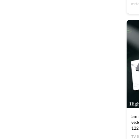
meta
soph
maki
The 
subt
5mm
ved
12
TV B