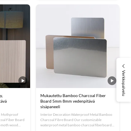
door air quality
solid wood grilles with durable bamboo fibers,
creating sophisticated interior ...
Verkkopalvelu
y,
Mukautettu Bamboo Charcoal Fiber
tävä
Board 5mm 8mm vedenpitävä
sisäpaneeli
nd Mothproof
Interior Decoration Waterproof Metal Bamboo
oal Fiber Board
Charcoal Fibre Board Our customizable
ti-moth wood
waterproof metal bamboo charcoal fiberboards
ard combines
combine personalization with practicality for