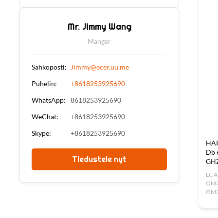
bamb
offer
Mr. Jimmy Wang
Manger
Sähköposti:
Jimmy@ecer.uu.me
Puhelin:
+8618253925690
WhatsApp:
8618253925690
WeChat:
+8618253925690
Skype:
+8618253925690
HAI
Db 
Tiedustele nyt
GH
LC A
OM3
OM2
Cabl
Feat