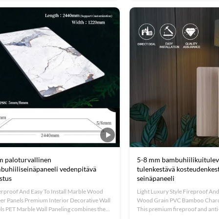
phthalate) surface with an inner layer of
compounds (VOCs), improving in
oo charcoal or bamboo ...
and promoting better ...
 paloturvallinen
5-8 mm bambuhiilikuitulev
buhiiliseinäpaneeli vedenpitävä
tulenkestävä kosteudenkes
stus
seinäpaneeli
rproof And Easy To Install Marble Wood
Light Luxury Style Fireproof A
er Panels Premium Interior Decorative Wall
Wood Grain PVC Bamboo Charc
ls PET Marble Wall Paneling combines the
This premium fireproof and an
bility and moisture resistance of PET
grain bamboo charcoal fiberbo