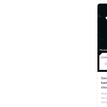
tere
bamb
5mm
bam
sisu
Wate
Vene
Pane
dura