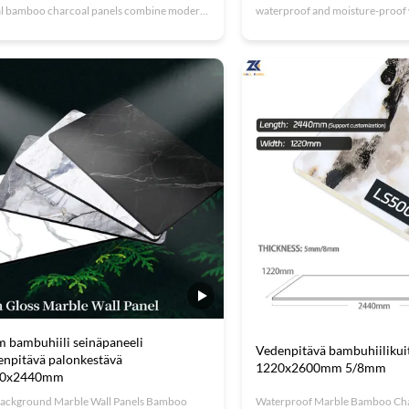
l bamboo charcoal panels combine modern
waterproof and moisture-proof
istication with environmental responsibility,
bamboo charcoal fiber board fe
ng them ideal for contemporary interiors.
exquisite wood grain design that
smooth metal surface complements the
beauty and warmth to any space.
le bamboo charcoal texture, ...
wood grain texture creates attract
 bambuhiili seinäpaneeli
Vedenpitävä bambuhiilikui
enpitävä palonkestävä
1220x2600mm 5/8mm
20x2440mm
ackground Marble Wall Panels Bamboo
Waterproof Marble Bamboo Cha