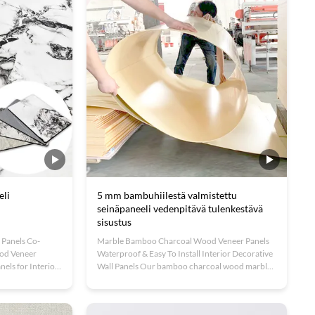
eli
5 mm bambuhiilestä valmistettu
seinäpaneeli vedenpitävä tulenkestävä
sisustus
 Panels Co-
Marble Bamboo Charcoal Wood Veneer Panels
od Veneer
Waterproof & Easy To Install Interior Decorative
els for Interior
Wall Panels Our bamboo charcoal wood marble
 charcoal wood
wall panels feature an authentic marble texture
and texture
appearance while offering superior waterproof,
 innovative
moisture-resistant, and scratch-resistant