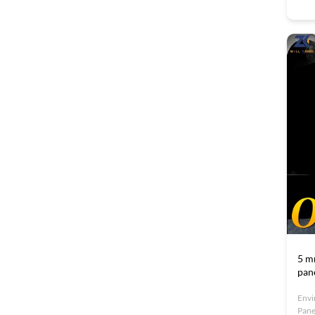
Pane
pane
wood
deco
wood
5 m
pan
Envi
Pane