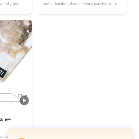
 wood grain
marble bamboo charcoal wood panels feature an
atures an
authentic marble-like texture while offering
 adds natural
superior waterproof and moisture-resistant
 The detailed
properties. These decorative wood veneer panels
ive visual ...
are wear-resistant, scratch...
tulevy
rcoal Fibre