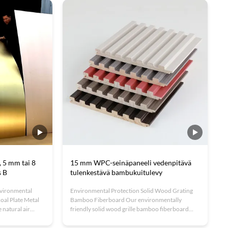
his material
Ihanteellinen hotelleihin, toimistoihin ja muihin.
d fireproof ...
Ilmaiset näytteet, OEM-tuki ja ISO-sertifioitu
laatu.
 5 mm tai 8
15 mm WPC-seinäpaneeli vedenpitävä
s B
tulenkestävä bambukuitulevy
nvironmental
Environmental Protection Solid Wood Grating
al Plate Metal
Bamboo Fiberboard Our environmentally
natural air
friendly solid wood grille bamboo fiberboard
 These panels
combines sustainability with elegant design. This
 volatile organic
premium product merges the natural beauty of