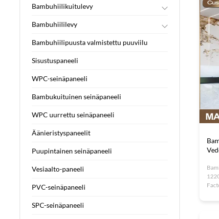
Bambuhiilikuitulevy
Ympäristöystävälliset rakennusmateriaalit
Bambuhiililevy
THR-ystävällinen rakennus
Sec-Hiilikuitulevy
Sec-Bambuhiili
Bambuhiilipuusta valmistettu puuviilu
THR-Rakennusmateriaalit
Sisustuspaneeli
WPC-seinäpaneeli
Bambukuituinen seinäpaneeli
WPC uurrettu seinäpaneeli
Äänieristyspaneelit
Bam
Ved
Puupintainen seinäpaneeli
Bamb
Vesiaalto-paneeli
1220
Fact
PVC-seinäpaneeli
Glos
Boar
SPC-seinäpaneeli
marb