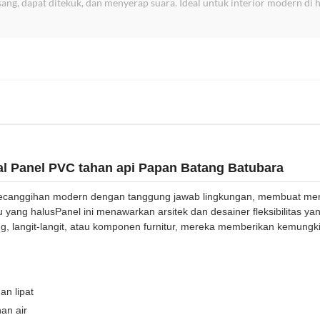
ang, dapat ditekuk, dan menyerap suara. Ideal untuk interior modern di h
l Panel PVC tahan api Papan Batang Batubara
anggihan modern dengan tanggung jawab lingkungan, membuat merek
yang halusPanel ini menawarkan arsitek dan desainer fleksibilitas yan
g, langit-langit, atau komponen furnitur, mereka memberikan kemungk
an lipat
han air