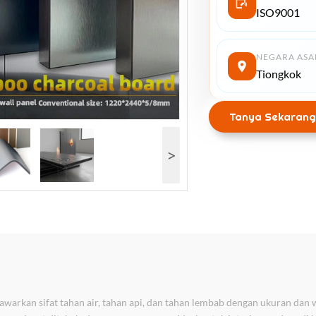
ISO9001
NEGARA ASA
Tiongkok
Tanya Sekarang
>
rkan sifat tahan air, tahan api, dan tahan lembab dengan ukuran dan wa