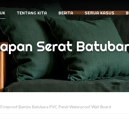
UK
TENTANG KITA
BERITA
SEMUA KASUS
B
apan Serat Batuba
Fireproof Bambu Batubara PVC Panel Waterproof Wall Board