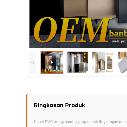
<
Ringkasan Produk
Panel PVC arang bambu yang ramah lingkungan menawa