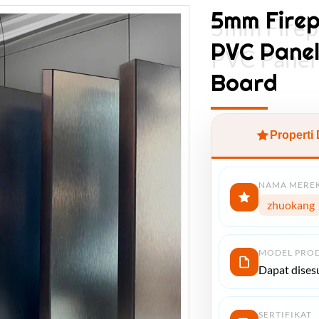
5mm Fire
5mm Firep
PVC Panel
PVC Panel
Board
Properti
NAMA MERE
zhuokang
MODEL PRO
Dapat dises
SERTIFIKAT