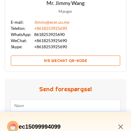
Mr. Jimmy Wang
Manger
E-mail:
Jimmy@ecer.uu.me
Telefon:
+8618253925690
WhatsApp:
8618253925690
WeChat:
+8618253925690
Skype:
+8618253925690
VIS WECHAT QR-KODE
Send forespørgsel
ec15099994099