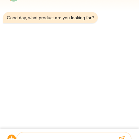
3:09 PM
Good day, what product are you looking for?
Send
HOME
PRODUCTS
ABOUT US
QUALITY CONTROL
FACTORY TOUR
NEWS
ALL CASES
BLOG
CONTACT US