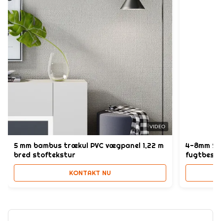
VIDEO
5 mm bambus trækul PVC vægpanel 1,22 m
4-8mm SP
bred stoftekstur
fugtbest
KONTAKT NU