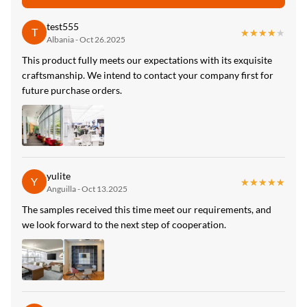
Certificate:
test555
T
ISO9001
★★★★★
★★★★★
Albania - Oct 26.2025
This product fully meets our expectations with its exquisite
Type:
craftsmanship. We intend to contact your company first for
metal pvc wall panel
future purchase orders.
High Light:
iso9001 fabrik Interiør bambus fiber paneler
,
iso9001 fabrik Interiør bambus fiber panel
,
iso9001 fabrik Interiør bambus fiber panel
yulite
Y
★★★★★
★★★★★
Anguilla - Oct 13.2025
The samples received this time meet our requirements, and
we look forward to the next step of cooperation.