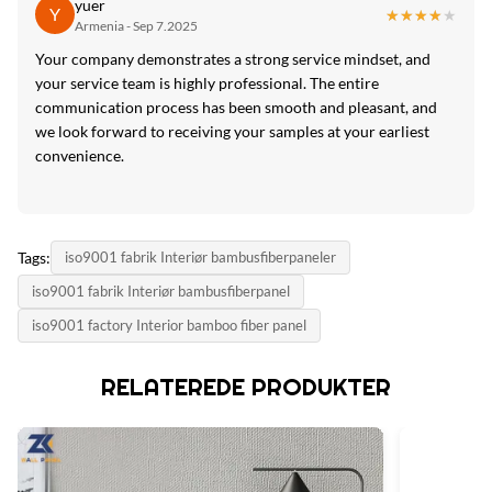
yuer
Y
★★★★★
★★★★★
Armenia - Sep 7.2025
Your company demonstrates a strong service mindset, and
your service team is highly professional. The entire
communication process has been smooth and pleasant, and
we look forward to receiving your samples at your earliest
convenience.
Tags:
iso9001 fabrik Interiør bambusfiberpaneler
iso9001 fabrik Interiør bambusfiberpanel
iso9001 factory Interior bamboo fiber panel
RELATEREDE PRODUKTER