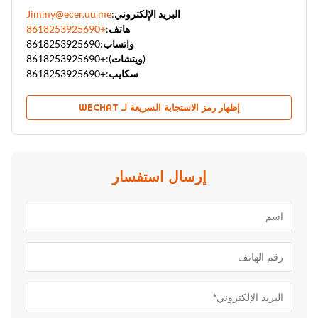
البريد الإلكتروني:
Jimmy@ecer.uu.me
هاتف:
+8618253925690
واتساب:
8618253925690
(ويتشات):
+8618253925690
سكايب:
+8618253925690
إظهار رمز الاستجابة السريعة لـ WECHAT
إرسال استفسار