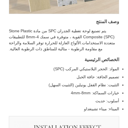
صف المنتج
يتم تصنيع لوحة تغطية الجدران SPC من مادة Stone Plastic
Composite (SPC) القوية ، متوفرة في سمك 4-8mm للتطبيقات
متعددة الاستخدامات.الألواح العازلة للحرارة توفر السلامة والراحة
مع مقاومة الرطوبة - مثالية للمناطق ذات الرطوبة العالية.
لخصائص الرئيسية
لمواد: الحجر البلاستيكي المركب (SPC)
صميم الحافة: حافة الحبل
لتثبيت: نظام القفل يونيلين (التثبيت السهل)
يارات السماكة: 4mm-8mm
سلوب: حديث
لميناء: ميناء تشينغداو