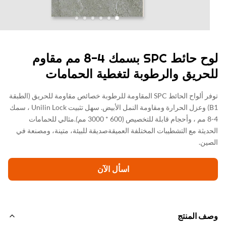
لوح حائط SPC بسمك 4-8 مم مقاوم
حريق والرطوبة لتغطية الحمامات
توفر ألواح الحائط SPC المقاومة للرطوبة خصائص مقاومة للحريق (الطبقة
B1) وعزل الحرارة ومقاومة النمل الأبيض. سهل تثبيت Unilin Lock ، سمك
4-8 مم ، وأحجام قابلة للتخصيص (600 * 3000 مم).مثالي للحمامات
ديثة مع التشطيبات المختلفة العميقةصديقة للبيئة، متينة، ومصنعة في
ين.
اسأل الآن
ف المنتج