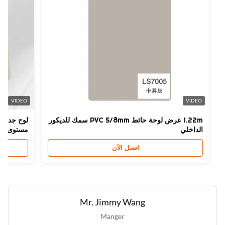
Materia
ركب البلاستيك الحجر
High Ligh
حات الحائط SPC الرخامية
,
ألواح الحائط الحجرية الكريستالية الحديثة
,
واح الحائط المقاومة للرطوبة
VIDEO
VIDEO
1.22m عرض لوحة حائط PVC 5/8mm سمك للديكور
الداخلي
مستوى مقاومة ا
اتصل الآن
Mr. Jimmy Wang
Manger