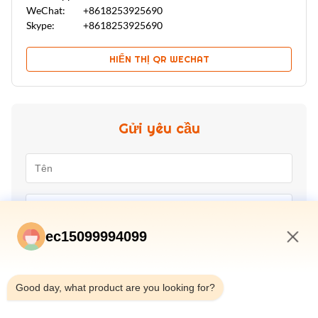
WeChat:
+8618253925690
Skype:
+8618253925690
HIỂN THỊ QR WECHAT
Gửi yêu cầu
ec15099994099
1:44 PM
Good day, what product are you looking for?