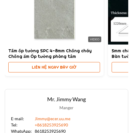
Splicing Method:
Ghép nối chặt chẽ /nối hồ sơ kim loại
High Light:
Tấm ốp tường PVC 8mm không đường nối
,
Tấm ốp tường PVC 8mm chống cháy
,
VIDEO
Tấm ốp tường PVC 8mm sợi tre
Tấm ốp tường SPC 4-8mm Chống cháy
5mm chốn
Chống ẩm Ốp tường phòng tắm
Bàn tường
LIÊN HỆ NGAY BÂY GIỜ
Mr. Jimmy Wang
Manger
E-mail:
Jimmy@ecer.uu.me
Tel:
+8618253925690
WhatsApp:
8618253925690