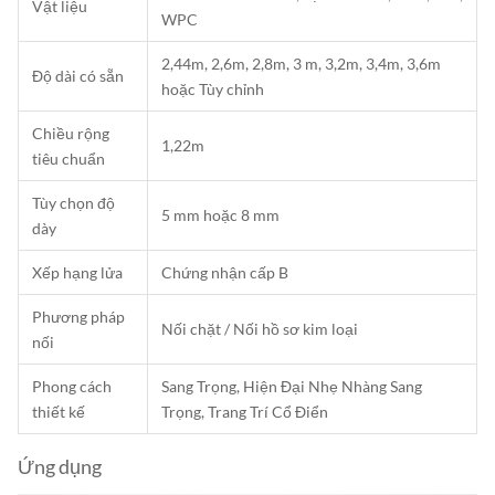
Vật liệu
WPC
2,44m, 2,6m, 2,8m, 3 m, 3,2m, 3,4m, 3,6m
Độ dài có sẵn
hoặc Tùy chỉnh
Chiều rộng
1,22m
tiêu chuẩn
Tùy chọn độ
5 mm hoặc 8 mm
dày
Xếp hạng lửa
Chứng nhận cấp B
Phương pháp
Nối chặt / Nối hồ sơ kim loại
nối
Phong cách
Sang Trọng, Hiện Đại Nhẹ Nhàng Sang
thiết kế
Trọng, Trang Trí Cổ Điển
Ứng dụng