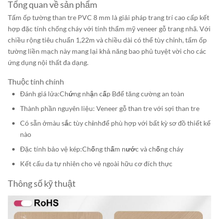
Tổng quan về sản phẩm
Tấm ốp tường than tre PVC 8 ​​mm là giải pháp trang trí cao cấp kết
hợp đặc tính chống cháy với tính thẩm mỹ veneer gỗ trang nhã. Với
chiều rộng tiêu chuẩn 1,22m và chiều dài có thể tùy chỉnh, tấm ốp
tường liền mạch này mang lại khả năng bao phủ tuyệt vời cho các
ứng dụng nội thất đa dạng.
Thuộc tính chính
Đánh giá lửa:
Chứng nhận cấp B
để tăng cường an toàn
Thành phần nguyên liệu: Veneer gỗ than tre với sợi than tre
Có sẵn ở
màu sắc tùy chỉnh
để phù hợp với bất kỳ sơ đồ thiết kế
nào
Đặc tính bảo vệ kép:
Chống thấm nước và chống cháy
Kết cấu da tự nhiên cho vẻ ngoài hữu cơ đích thực
Thông số kỹ thuật