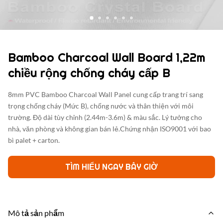
Bamboo Charcoal Wall Board 1,22m
chiều rộng chống cháy cấp B
8mm PVC Bamboo Charcoal Wall Panel cung cấp trang trí sang
trọng chống cháy (Mức B), chống nước và thân thiện với môi
trường. Độ dài tùy chỉnh (2.44m-3.6m) & màu sắc. Lý tưởng cho
nhà, văn phòng và không gian bán lẻ.Chứng nhận ISO9001 với bao
bì palet + carton.
TÌM HIỂU NGAY BÂY GIỜ
Mô tả sản phẩm