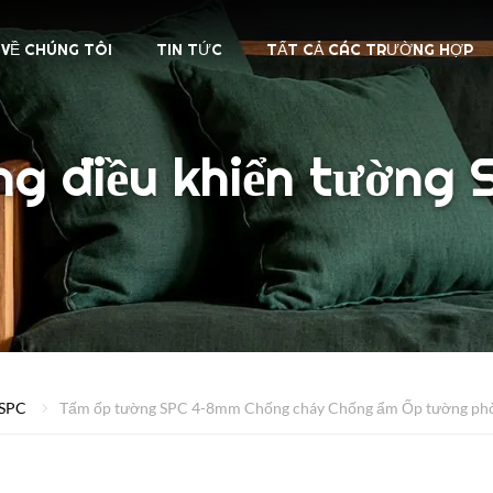
VỀ CHÚNG TÔI
TIN TỨC
TẤT CẢ CÁC TRƯỜNG HỢP
ng điều khiển tường 
 SPC
Tấm ốp tường SPC 4-8mm Chống cháy Chống ẩm Ốp tường ph