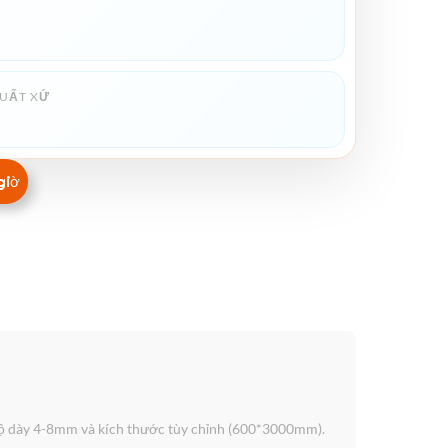
UẤT XỨ
giờ
độ dày 4-8mm và kích thước tùy chỉnh (600*3000mm).