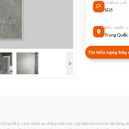
CHỨNG CHỈ
SGS
ĐẤT NƯỚC X
Trung Quốc
Tìm hiểu ngay bây 
>
Class B1), cách nhiệt và chống mối mọt. Lắp đặt khóa Unilin dễ dàng, 