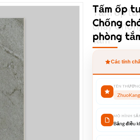
Tấm ốp t
Tấm ốp t
Chống ch
cháy Chốn
phòng tắ
tắm
Các tính ch
TÊN THƯƠNG
ZhuoKang
MÔ HÌNH SẢ
Bảng điều 