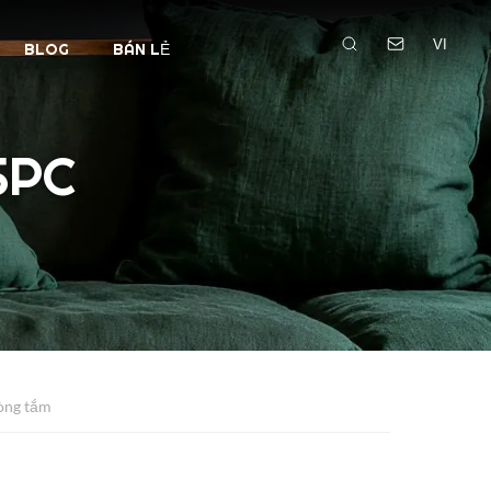
VI
BLOG
BÁN LẺ
SPC
òng tắm