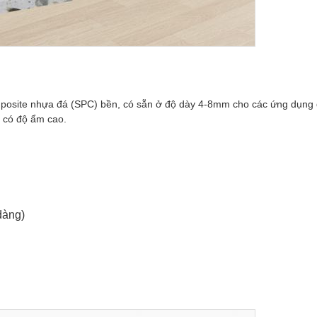
mposite nhựa đá (SPC) bền, có sẵn ở độ dày 4-8mm cho các ứng dụng đ
c có độ ẩm cao.
dàng)