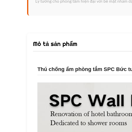
Lý tưởng cho phòng tắm hiện đại với bề mặt nhám dập
Mô tả sản phẩm
Thú chống ẩm phòng tắm SPC Bức tườ