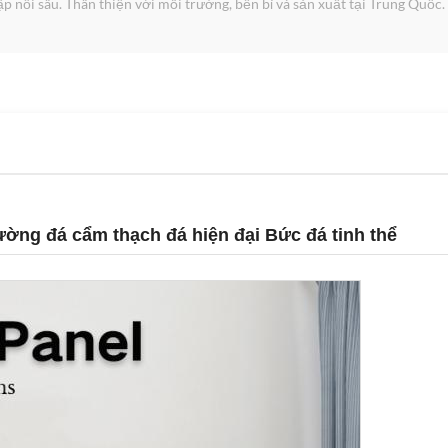
 nổi sâu. Thân thiện với môi trường, bền bỉ và sản xuất tại Trung Quốc.
ng đá cẩm thạch đá hiện đại Bức đá tinh thể