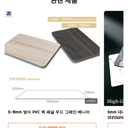
관련 제품
원산지:
Length:
중국
2.44/ 2.6/ 2.8/ 3/ 3.2/ 3.4/ 3.6 m 또는 맞춤형
Packing:
팔레트+상자 포장
Material:
대나무 숯 목재 베니어, 대나무 숯 섬유, 대나무 섬유, 대나무 우드,
PVC, 애완 동물, WPC (목재 플라스틱 복합 패널)
Splicing Method:
단단한 접합 /금속 프로파일 스 플라이 싱
High Light:
매듭 없는 8mm PVC 벽 패널
,
방화성 8mm PVC 벽 패널
,
8mm PVC 벽 패널
VIDEO
5-8mm 방수 PVC 벽 패널 우드 그레인 베니어
5mm 대나
1220x244
지금 연락하세요