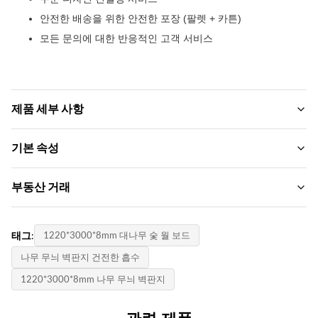
안전한 배송을 위한 안전한 포장 (팔렛 + 카튼)
모든 문의에 대한 반응적인 고객 서비스
제품 세부 사항
Width:
기본 속성
1.22m
브랜드 이름:
부동산 거래
Color:
zhuokang
맞춤형
모크:
제품 모델:
태그:
1220*3000*8mm 대나무 숯 월 보드
Fire Rating:
1000 사진
맞춤형
레벨 b
나무 무늬 벽판지 건전한 흡수
단가:
인증서:
1220*3000*8mm 나무 무늬 벽판지
Style:
$20-$40 /pic
ISO9001
고급/현대 조명 고급/빈티지 장식