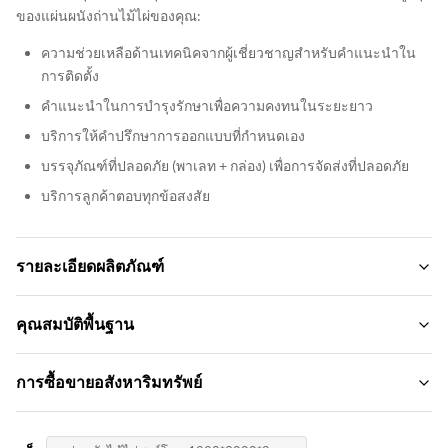
ของแผ่นผนังถ่านไม้ไผ่ของคุณ:
ความช่วยเหลือด้านเทคนิคจากผู้เชี่ยวชาญสำหรับคำแนะนำใน
การติดตั้ง
คำแนะนำในการบำรุงรักษาเพื่อความคงทนในระยะยาว
บริการให้คำปรึกษาการออกแบบที่กำหนดเอง
บรรจุภัณฑ์ที่ปลอดภัย (พาเลท + กล่อง) เพื่อการจัดส่งที่ปลอดภัย
บริการลูกค้าตอบทุกข้อสงสัย
รายละเอียดผลิตภัณฑ์
Width:
คุณสมบัติพื้นฐาน
1.22m
ชื่อแบรนด์:
การซื้อขายอสังหาริมทรัพย์
Color:
zhuokang
ปรับแต่ง
ปริมาณการสั่งซื้อขั้นต่ำ:
รูปแบบสินค้า:
Fire Rating: