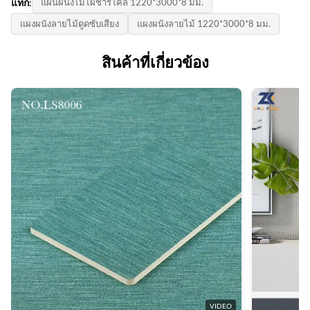
แท็ก:
แผ่นผนังไม้ไผ่ชาร์โคล 1220*3000*8 มม.
1,000 รูป
ปรับแต่ง
ระดับ B
แผงผนังลายไม้ดูดซับเสียง
แผงผนังลายไม้ 1220*3000*8 มม.
ราคาต่อหน่วย:
ใบรับรอง:
Style:
$20-$40 /pic
ISO9001
สินค้าที่เกี่ยวข้อง
การตกแต่งที่หรูหรา/ทันสมัย/การตกแต่งวินเทจ
ประเทศกําเนิด:
Length:
จีน
2.44/ 2.6/ 2.8/ 3/ 3.2/ 3.4/ 3.6 m หรือปรับแต่ง
Packing:
บรรจุภัณฑ์พาเลท+กล่อง
Material:
ไม้ไผ่ถ่านไม้วีเนียร์, ไฟเบอร์ถ่านไม้ไผ่, ไฟเบอร์ไม้ไผ่, ไม้ไผ่, PVC，
PET, WPC (แผงคอมโพสิตพลาสติกไม
Splicing Method:
การประกบกันต่อการประกบ /โลหะ
High Light:
แผ่นผนัง PVC 8 มม.
,
แผ่นผนัง PVC กันไฟ 8 มม.
,
VIDEO