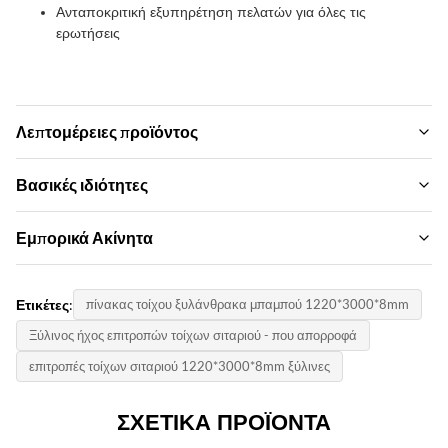
Ανταποκριτική εξυπηρέτηση πελατών για όλες τις
ερωτήσεις
Λεπτομέρειες προϊόντος
Width:
Βασικές ιδιότητες
1,22 μ.
Επωνυμία:
Εμπορικά Ακίνητα
Color:
zhuokang
Προσαρμοσμένο
Ελάχιστη Ποσότητα Παραγγελίας:
Μοντέλο προϊόντος:
Ετικέτες:
πίνακας τοίχου ξυλάνθρακα μπαμπού 1220*3000*8mm
1000 φωτογραφίες
Fire Rating:
Προσαρμοσμένο
Επίπεδο Β
Ξύλινος ήχος επιτροπών τοίχων σιταριού - που απορροφά
Τιμή μονάδων:
πιστοποιητικό:
επιτροπές τοίχων σιταριού 1220*3000*8mm ξύλινες
$20-$40 /pic
Style:
ISO9001
Πολυτελή/σύγχρονο φως πολυτελείας/vintage διακόσμηση
ΣΧΕΤΙΚΆ ΠΡΟΪΌΝΤΑ
Χώρα προέλευσης:
Length: