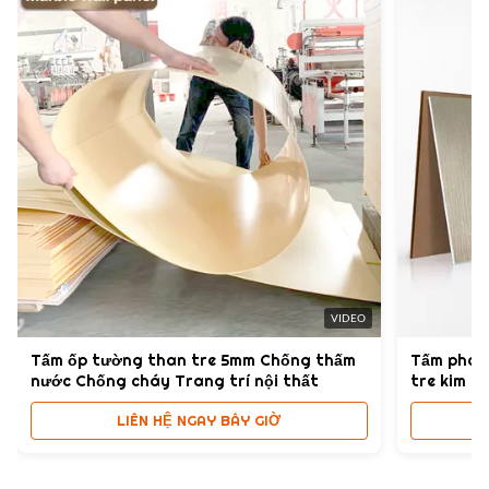
VIDEO
Tấm ốp tường than tre 5mm Chống thấm
Tấm pha l
nước Chống cháy Trang trí nội thất
tre kim lo
LIÊN HỆ NGAY BÂY GIỜ