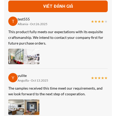
Cài đặt dễ dàng, bảo vệ môi trường, linh hoạt ， có thể uốn
VIẾT ĐÁNH GIÁ
cong
test555
Fire Rating:
T
★★★★★
★★★★★
Albania - Oct 26.2025
B
This product fully meets our expectations with its exquisite
High Light:
craftsmanship. We intend to contact your company first for
future purchase orders.
Tấm sợi than tre 1220*2440*5mm
,
Tấm sợi tre 1220*2440*5mm
,
Tấm sợi tre kim loại bảo vệ môi trường
yulite
Y
★★★★★
★★★★★
Anguilla - Oct 13.2025
The samples received this time meet our requirements, and
we look forward to the next step of cooperation.