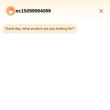
ec15099994099
3:23 PM
Good day, what product are you looking for?
Gửi
NHÀ
SẢN PHẨM
VỀ CHÚNG TÔI
KIỂM SOÁT CHẤT LƯỢNG
THAM QUAN NHÀ MÁY
TIN TỨC
TẤT CẢ CÁC TRƯỜNG HỢP