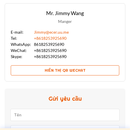
Mr. Jimmy Wang
Manger
E-mail:
Jimmy@ecer.uu.me
Tel:
+8618253925690
WhatsApp:
8618253925690
WeChat:
+8618253925690
Skype:
+8618253925690
HIỂN THỊ QR WECHAT
Gửi yêu cầu