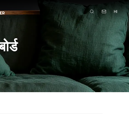
HI
ER
ोर्ड