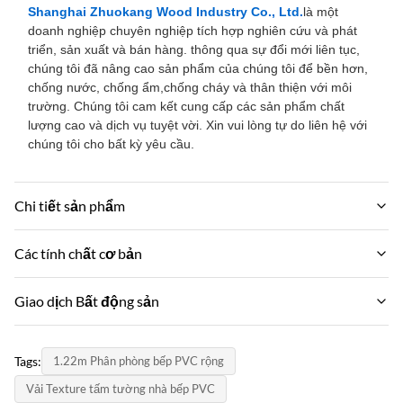
Shanghai Zhuokang Wood Industry Co., Ltd.
là một
doanh nghiệp chuyên nghiệp tích hợp nghiên cứu và phát
triển, sản xuất và bán hàng. thông qua sự đổi mới liên tục,
chúng tôi đã nâng cao sản phẩm của chúng tôi để bền hơn,
chống nước, chống ẩm,chống cháy và thân thiện với môi
trường. Chúng tôi cam kết cung cấp các sản phẩm chất
lượng cao và dịch vụ tuyệt vời. Xin vui lòng tự do liên hệ với
chúng tôi cho bất kỳ yêu cầu.
Chi tiết sản phẩm
Material:
Các tính chất cơ bản
Chất xơ than tre và sợi gỗ tre
Tên thương hiệu:
Giao dịch Bất động sản
Feature:
zhuokang
Không thấm nước và chống cháy
MOQ:
Mô hình sản phẩm:
Tags:
1.22m Phân phòng bếp PVC rộng
100 mét vuông
Color:
Có thể tùy chỉnh
Khách hàng yêu cầu
Vải Texture tấm tường nhà bếp PVC
đơn giá: