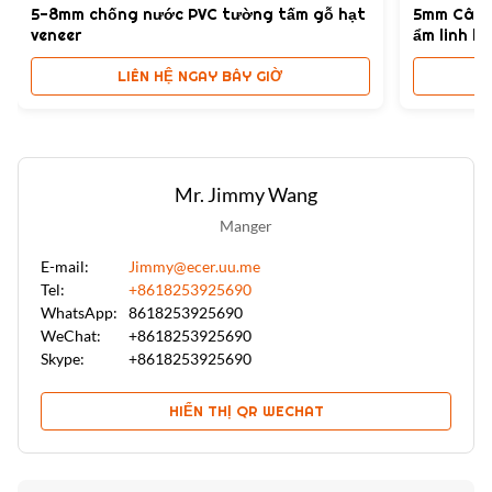
5-8mm chống nước PVC tường tấm gỗ hạt
5mm Cây 
Vải Texture tấm tường nhà bếp PVC
,
veneer
ẩm linh h
Wood Veneer Cây Cây Cây Cây Than 3d bảng PVC
LIÊN HỆ NGAY BÂY GIỜ
Mr. Jimmy Wang
Manger
E-mail:
Jimmy@ecer.uu.me
Tel:
+8618253925690
WhatsApp:
8618253925690
WeChat:
+8618253925690
Skype:
+8618253925690
HIỂN THỊ QR WECHAT