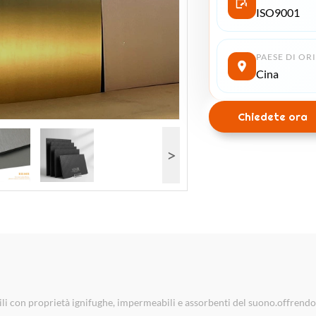
ISO9001
PAESE DI OR
Cina
Chiedete ora
>
li con proprietà ignifughe, impermeabili e assorbenti del suono.offrendo