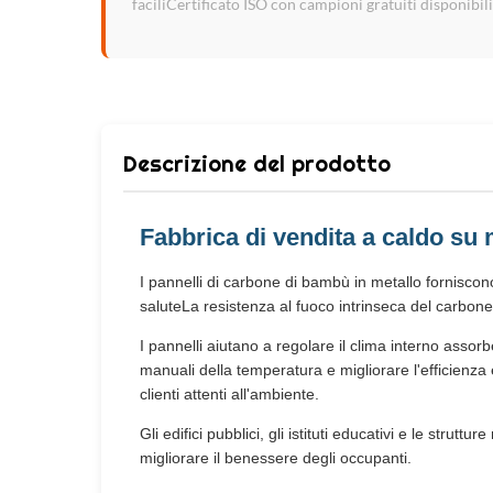
faciliCertificato ISO con campioni gratuiti disponibili
Descrizione del prodotto
Fabbrica di vendita a caldo su
I pannelli di carbone di bambù in metallo forniscono
saluteLa resistenza al fuoco intrinseca del carbon
I pannelli aiutano a regolare il clima interno assorb
manuali della temperatura e migliorare l'efficienza e
clienti attenti all'ambiente.
Gli edifici pubblici, gli istituti educativi e le stru
migliorare il benessere degli occupanti.