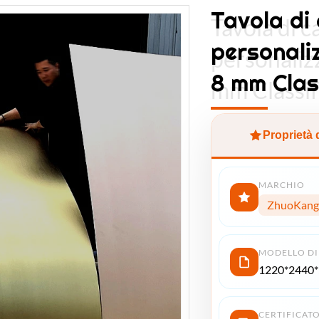
Tavola di
Tavola di 
personali
personaliz
8 mm Clas
mm Classif
Proprietà 
MARCHIO
ZhuoKang
MODELLO DI
1220*2440
CERTIFICAT