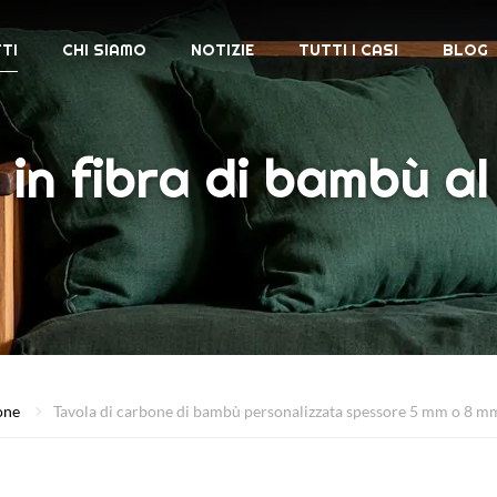
TI
CHI SIAMO
NOTIZIE
TUTTI I CASI
BLOG
 in fibra di bambù a
one
Tavola di carbone di bambù personalizzata spessore 5 mm o 8 mm