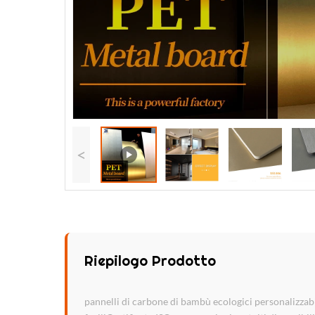
<
Riepilogo Prodotto
pannelli di carbone di bambù ecologici personalizzabi