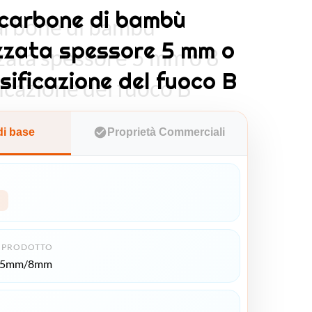
 carbone di bambù
carbone di bambù
zzata spessore 5 mm o
zata spessore 5 mm o 8
sificazione del fuoco B
icazione del fuoco B
di base
Proprietà Commerciali
 PRODOTTO
*5mm/8mm
O