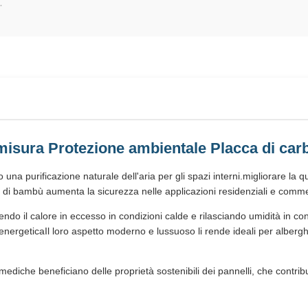
.
 misura Protezione ambientale Placca di ca
 una purificazione naturale dell'aria per gli spazi interni.migliorare la 
e di bambù aumenta la sicurezza nelle applicazioni residenziali e commer
endo il calore in eccesso in condizioni calde e rilasciando umidità in con
nergeticaIl loro aspetto moderno e lussuoso li rende ideali per alberghi, 
tture mediche beneficiano delle proprietà sostenibili dei pannelli, che contr