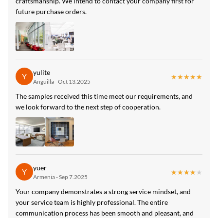
craftsmanship. We intend to contact your company first for
medio ambiente
future purchase orders.
yulite
Y
★★★★★
★★★★★
Anguilla - Oct 13.2025
The samples received this time meet our requirements, and
we look forward to the next step of cooperation.
yuer
Y
★★★★★
★★★★★
Armenia - Sep 7.2025
Your company demonstrates a strong service mindset, and
your service team is highly professional. The entire
communication process has been smooth and pleasant, and