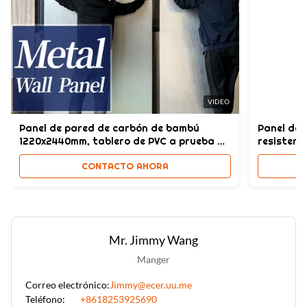
VIDEO
Panel de pared de carbón de bambú
Panel de 
1220x2440mm, tablero de PVC a prueba de
resistent
humedad
para bañ
CONTACTO AHORA
Mr. Jimmy Wang
Manger
Correo electrónico:
Jimmy@ecer.uu.me
Teléfono:
+8618253925690