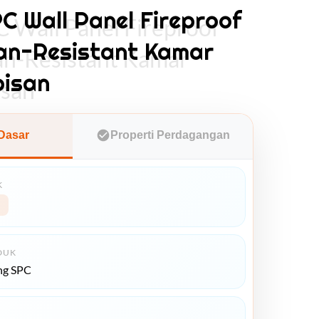
 Wall Panel Fireproof
 Wall Panel Fireproof
an-Resistant Kamar
n-Resistant Kamar
pisan
isan
 Dasar
Properti Perdagangan
K
DUK
ng SPC