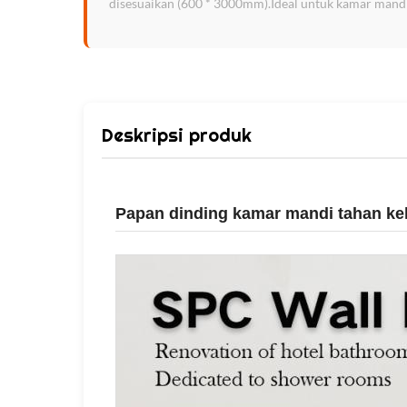
disesuaikan (600 * 3000mm).Ideal untuk kamar mandi
Deskripsi produk
Papan dinding kamar mandi tahan k