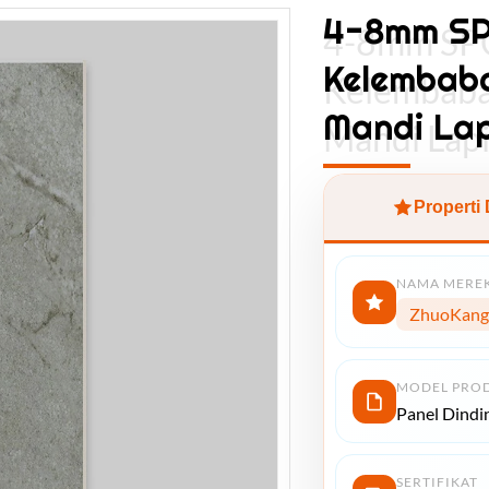
4-8mm SPC
4-8mm SPC
Kelembab
Kelembaba
Mandi La
Mandi Lap
Properti
NAMA MERE
ZhuoKang
MODEL PRO
Panel Dindi
SERTIFIKAT