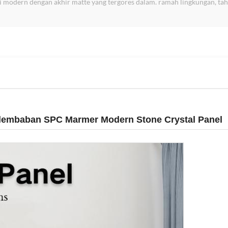
 modern dengan akhir matte yang tergores dalam. ramah lingkungan, taha
elembaban SPC Marmer Modern Stone Crystal Panel