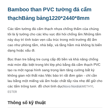
Bamboo than PVC tường đá cẩm
thạch
Bảng bảng
1220*2440*8mm
Các tấm tường đá cẩm thạch nhựa chống thấm của chúng
tôi là lý tưởng cho các khu vực đòi hỏi chống ẩm.Những tấm
này duy trì tính toàn vẹn cấu trúc trong môi trường độ ẩm
cao như phòng tắm, nhà bếp, và tầng hầm mà không bị biến
dạng hoặc xấu đi.
Bọc than tre bằng tre cung cấp độ bền và khả năng chống
mài mòn đặc biệt trong khi lớp phủ bằng đá cẩm thạch PVC
tạo ra một ngoại hình sang trọng làm tăng cường bất kỳ
không gian nội thất nào.Việc bảo trì rất đơn giản - chỉ cần
lau bằng một miếng vải ẩm hoặc chất tẩy rửa nhẹ để giữ cho
các tấm trông tươi. đồ chơi tình dục
Novo Nordisk
METHYL
ESTER
Thông số kỹ thuật