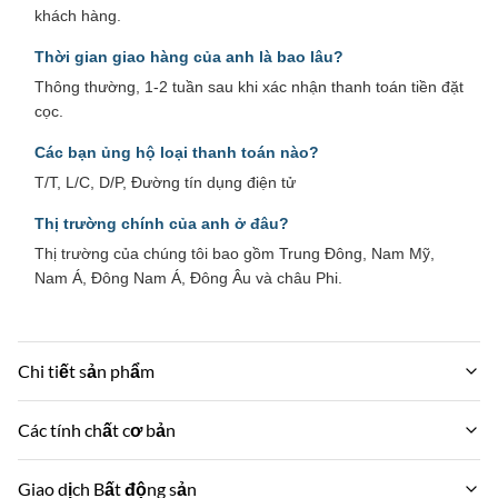
khách hàng.
Thời gian giao hàng của anh là bao lâu?
Thông thường, 1-2 tuần sau khi xác nhận thanh toán tiền đặt
cọc.
Các bạn ủng hộ loại thanh toán nào?
T/T, L/C, D/P, Đường tín dụng điện tử
Thị trường chính của anh ở đâu?
Thị trường của chúng tôi bao gồm Trung Đông, Nam Mỹ,
Nam Á, Đông Nam Á, Đông Âu và châu Phi.
Chi tiết sản phẩm
Material:
Các tính chất cơ bản
PVC ， than tre
Tên thương hiệu:
Giao dịch Bất động sản
Surface: