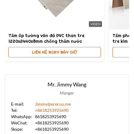
Thiết kế hiện đại, hiện đại và thanh lịch, tùy chỉnh
High Light:
Tấm ốp tường vân đá PVC than tre
,
VIDEO
Bảng tường bằng đá cẩm thạch PVC 1220*2440*8mm
,
Tấm ốp tường vân đá PVC than tre
Tấm pha l
Bamboo Than gỗ đá cẩm thạch PVC tấm
1220x2440x8mm chống thấm nước
tre kim lo
LIÊN HỆ NGAY BÂY GIỜ
Mr. Jimmy Wang
Manger
E-mail:
Jimmy@ecer.uu.me
Tel:
+8618253925690
WhatsApp:
8618253925690
WeChat:
+8618253925690
Skype:
+8618253925690