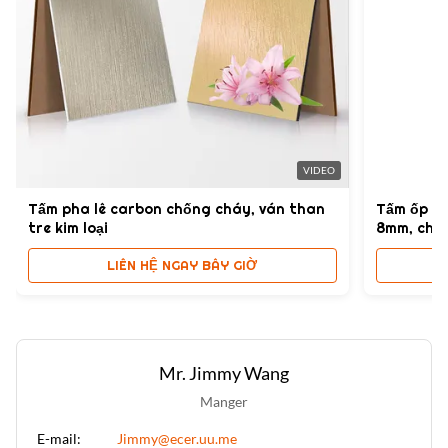
Product Name:
Bảng điều khiển tường WPC
Certificate:
ISO9001
High Light:
Tấm ốp tường sọc gỗ WPC
,
Bảng tường 15mm WPC
,
VIDEO
Tấm ốp tường sọc gỗ
Tấm pha lê carbon chống cháy, ván than
Tấm ốp t
tre kim loại
8mm, chốn
LIÊN HỆ NGAY BÂY GIỜ
Mr. Jimmy Wang
Manger
E-mail:
Jimmy@ecer.uu.me