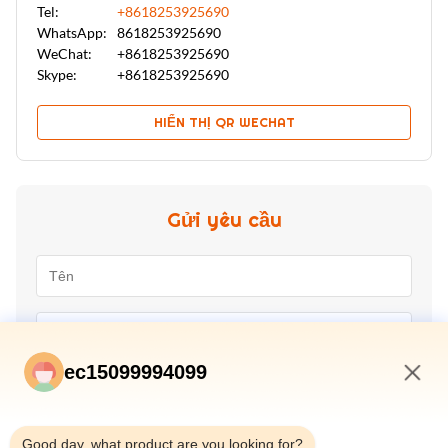
Tel:
+8618253925690
WhatsApp:
8618253925690
WeChat:
+8618253925690
Skype:
+8618253925690
HIỂN THỊ QR WECHAT
Gửi yêu cầu
ec15099994099
9:25 AM
Good day, what product are you looking for?