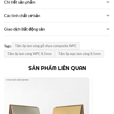
Chi tiết sản phẩm
Material:
Các tính chất cơ bản
Vật liệu môi trường tổng hợp bằng gỗ
Tên thương hiệu:
Giao dịch Bất động sản
Feature:
zhuokang
Không thấm nước và chống cháy
MOQ:
Mô hình sản phẩm:
Tags:
Tấm ốp lam sóng gỗ nhựa composite WPC
Thương lượng
Color:
Có thể tùy chỉnh
Khách hàng yêu cầu
Tấm ốp lam sóng WPC 8.5mm
Tấm ốp wpc lam sóng 8.5mm
đơn giá:
chứng chỉ:
Contact us
Size:
SẢN PHẨM LIÊN QUAN
ISO9001
Hỗ trợ kích thước tùy chỉnh
Phương thức thanh toán:
Đất nước xuất xứ:
L/C,D/A,D/P,T/T,Western Union,
Style:
Trung Quốc
Sự sang trọng hiện đại
Năng lực cung cấp:
6000 mét mỗi ngày
Thickness:
15mm