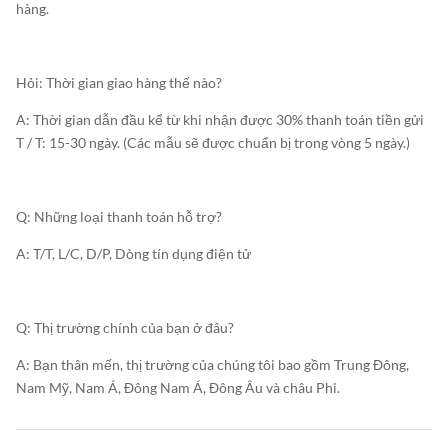
hàng.
Hỏi: Thời gian giao hàng thế nào?
A: Thời gian dẫn đầu kể từ khi nhận được 30% thanh toán tiền gửi
T / T: 15-30 ngày. (Các mẫu sẽ được chuẩn bị trong vòng 5 ngày.)
Q: Những loại thanh toán hỗ trợ?
A: T/T, L/C, D/P, Dòng tín dụng điện tử
Q: Thị trường chính của bạn ở đâu?
A: Bạn thân mến, thị trường của chúng tôi bao gồm Trung Đông,
Nam Mỹ, Nam Á, Đông Nam Á, Đông Âu và châu Phi.