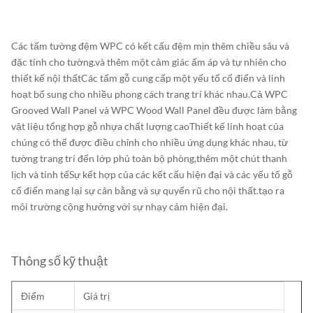
Các tấm tường đệm WPC có kết cấu đệm mịn thêm chiều sâu và
đặc tính cho tường.và thêm một cảm giác ấm áp và tự nhiên cho
thiết kế nội thấtCác tấm gỗ cung cấp một yếu tố cổ điển và linh
hoạt bổ sung cho nhiều phong cách trang trí khác nhau.Cả WPC
Grooved Wall Panel và WPC Wood Wall Panel đều được làm bằng
vật liệu tổng hợp gỗ nhựa chất lượng caoThiết kế linh hoạt của
chúng có thể được điều chỉnh cho nhiều ứng dụng khác nhau, từ
tường trang trí đến lớp phủ toàn bộ phòng,thêm một chút thanh
lịch và tinh tếSự kết hợp của các kết cấu hiện đại và các yếu tố gỗ
cổ điển mang lại sự cân bằng và sự quyến rũ cho nội thất.tạo ra
môi trường cộng hưởng với sự nhạy cảm hiện đại.
Thông số kỹ thuật
Điểm
Giá trị