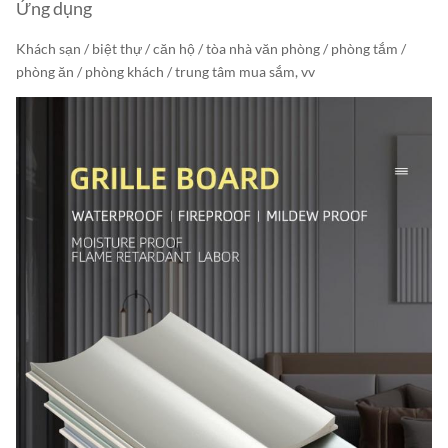
Ứng dụng
Khách sạn / biệt thự / căn hộ / tòa nhà văn phòng / phòng tắm /
phòng ăn / phòng khách / trung tâm mua sắm, vv